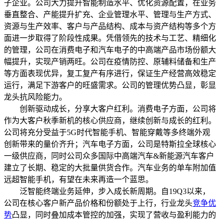
子企业。公司大力提升智能制造水平、优化资源配置，在业务
垂直整合、产能提升扩充、企业管理水平、管理与生产方式、
资源与生产效率、客户与产品结构、成本与资产结构等多个方
面进一步取得了阶段性成果。凭借领先的技术与工艺、精细化
的管理，公司在消费电子和汽车电子的中高端产品市场份额大
幅提升，实现产销两旺。公司在疫情防控、原辅料储备和生产
等方面表现优异，复工复产有序进行，保证生产经营高效稳定
运行，满足下游客户的旺盛需求。公司的管理优势凸显，彰显
龙头抗风险能力。
创新驱动成长，分享大客户红利。消费电子方面，公司将
作为大客户秋季新机的核心供应商，继续创新与成长的红利。
公司将充分受益于5G时代智能手机、智能穿戴等多终端外观
创新带来的量价齐升；汽车电子方面，公司是特斯拉全球核心
一级供应商，同时公司众多国际中高端汽车&新能源汽车客户
建立了长期、稳定的大批量供货合作。汽车业务的单车附加值
远超智能手机，有望在未来再造一个蓝思。
泛智能终端业务延伸，步入成长新周期。自19Q3以来，
公司在核心客户新产品价格和份额处于上行，行业龙头
竞争优
势
凸显，同时叠加成本管控的加强，实现了营收与盈利能力的