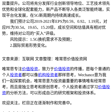
双重提升。公司将充分发挥行业创新领导地位、工艺技术领先
优势和全球化配套能力，新产品不断导入各类泛智能终端，实
现平台化发展，在5G新周期内持续高速成长。
我们预计公司2019-2021年EPS为0.59、0.92、1.19元，对
应PE为30.54、19.65、15.20倍，成长空间和估值具有相对优
势，维持对公司的“买入”评级。
风险提示：1.5G换机需求不及预期；
2.国际贸易形势变化。
文章来源：互联网 文章整理：唯常思价值投资网
唯常思专注
价值投资
，致力于
价值投资
的传播，愿每个普通的
个人
投资者
都可以像
机构投资者
那样思考，Wechance意为我
们一起探索机会，唯常思意为投资最重要的事情唯有经常思
考，而且是独立思考和原创思考，个人投资者通过学习
价值投
资
的分析方法，可以形成自己的研究框架和投资体系。
欢迎关注，栏目正在逐渐制作和完善中。