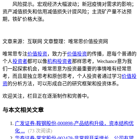
风险提示。宏观经济大幅波动；新冠疫情对需求的影响；
资产减值损失和信用减值损失计提风险；主流矿产量不达预
期，铁矿价格大涨。
文章来源：互联网 文章整理：唯常思价值投资网
唯常思专注
价值投资
，致力于
价值投资
的传播，愿每个普通的
个人
投资者
都可以像
机构投资者
那样思考，Wechance意为我
们一起探索机会，唯常思意为投资最重要的事情唯有经常思
考，而且是独立思考和原创思考，个人投资者通过学习
价值投
资
的分析方法，可以形成自己的研究框架和投资体系。
欢迎关注，栏目正在逐渐制作和完善中。
与本文相关文章
广发证券-鞍钢股份-000898-产品结构升级，资本结构优
化 ...
(73 次阅读)
华泰证券-常宝股份-002478-非常规开采增长，公司有望