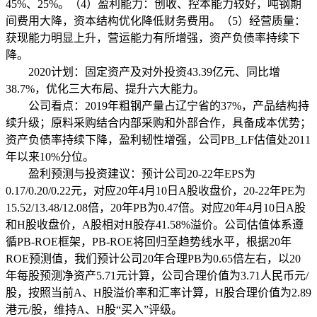
45%、25%。（4）盈利能力：创收、控本能力较好，吨钢期
间费用大降，资本结构优化降低财务费用。（5）经营质量：
获现能力明显上升，营运能力有所增强，资产负债率持续下
降。
2020计划：固定资产及对外投资43.39亿元、同比增
38.7%，优化三大布局、提升六大能力。
公司看点：2019年粗钢产量占辽宁省的37%，产品结构持
续升级；原料采购结合内部采购和外部合作，具备成本优势；
资产负债率持续下降，盈利韧性增强，公司PB_LF估值处2011
年以来10%分位。
盈利预测与投资建议：预计公司20-22年EPS为
0.17/0.20/0.22元，对应20年4月10日A股收盘价，20-22年PE为
15.52/13.48/12.08倍，20年PB为0.47倍。对应20年4月10日A股
和H股收盘价，A股相对H股存41.58%溢价。公司估值体系遵
循PB-ROE框架，PB-ROE将回归至趋势线水平，根据20年
ROE预测值，我们预计公司20年合理PB为0.65倍左右，以20
年每股预测净资产5.71元计算，公司合理价值为3.71人民币元/
股，按照当前A、H股溢价率和汇率计算，H股合理价值为2.89
港元/股，维持A、H股“买入”评级。