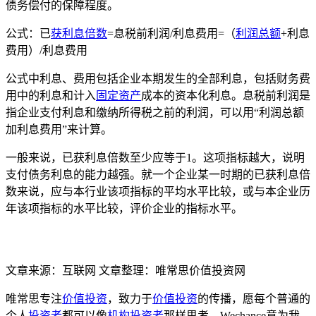
债务偿付的保障程度。
公式：已
获利息倍数
=息税前利润/利息费用=（
利润总额
+利息
费用）/利息费用
公式中利息、费用包括企业本期发生的全部利息，包括财务费
用中的利息和计入
固定资产
成本的资本化利息。息税前利润是
指企业支付利息和缴纳所得税之前的利润，可以用“利润总额
加利息费用”来计算。
一般来说，已获利息倍数至少应等于1。这项指标越大，说明
支付债务利息的能力越强。就一个企业某一时期的已获利息倍
数来说，应与本行业该项指标的平均水平比较，或与本企业历
年该项指标的水平比较，评价企业的指标水平。
文章来源：互联网 文章整理：唯常思价值投资网
唯常思专注
价值投资
，致力于
价值投资
的传播，愿每个普通的
个人
投资者
都可以像
机构投资者
那样思考，Wechance意为我