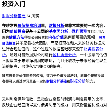
投资入门
财报分析基础
74 阅读
在唯常思
价值投资培训
里，
财报分析
是非常重要的一项内容，
，
并且利用合
因为
价值投资
是基于公司的
基本面分析
盈利预测
理的
得到公司股票的
股票
估值方法
内在价值
来判断股票的涨幅，
价值投资
并不是看技术图形，而是根现在和未来的财务数据来
进行合理估值的，这个过程的数据基础都来源于
财务报表分
析
。通过财务数据对公司进行
盈利质量分析
，一个股票的估值
不但取决于未来净利润的增速，而且还取决于未来经营性现金
流的提高，最终落实到ROE的提高。
唯常思专注
价值投资
的传播，致力于
价值投资培训
，愿每个普通
投资
者
都可以通过学习具备一定的
财报分析基础
和
财报分析
能力。
又叫利息保障倍数，是指企业息税前利润与利息费用的比率，
反映企业经营所得支付债务利息的能力，用来衡量盈利能力对