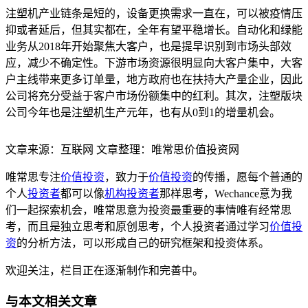
注塑机产业链条是短的，设备更换需求一直在，可以被疫情压
抑或者延后，但其实都在，全年有望平稳增长。自动化和绿能
业务从2018年开始聚焦大客户，也是提早识别到市场头部效
应，减少不确定性。下游市场资源很明显向大客户集中，大客
户主线带来更多订单量，地方政府也在扶持大产量企业，因此
公司将充分受益于客户市场份额集中的红利。其次，注塑版块
公司今年也是注塑机生产元年，也有从0到1的增量机会。
文章来源：互联网 文章整理：唯常思价值投资网
唯常思专注
价值投资
，致力于
价值投资
的传播，愿每个普通的
个人
投资者
都可以像
机构投资者
那样思考，Wechance意为我
们一起探索机会，唯常思意为投资最重要的事情唯有经常思
考，而且是独立思考和原创思考，个人投资者通过学习
价值投
资
的分析方法，可以形成自己的研究框架和投资体系。
欢迎关注，栏目正在逐渐制作和完善中。
与本文相关文章