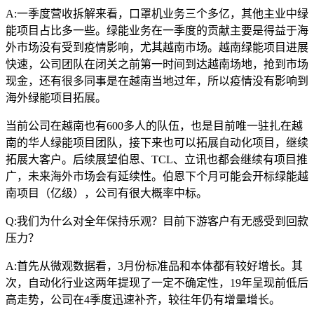
A:一季度营收拆解来看，口罩机业务三个多亿，其他主业中绿
能项目占比多一些。绿能业务在一季度的贡献主要是得益于海
外市场没有受到疫情影响，尤其越南市场。越南绿能项目进展
快速，公司团队在闭关之前第一时间到达越南场地，抢到市场
现金，还有很多同事是在越南当地过年，所以疫情没有影响到
海外绿能项目拓展。
当前公司在越南也有600多人的队伍，也是目前唯一驻扎在越
南的华人绿能项目团队，接下来也可以拓展自动化项目，继续
拓展大客户。后续展望伯恩、TCL、立讯也都会继续有项目推
广，未来海外市场会有延续性。伯恩下个月可能会开标绿能越
南项目（亿级），公司有很大概率中标。
Q:我们为什么对全年保持乐观？目前下游客户有无感受到回款
压力？
A:首先从微观数据看，3月份标准品和本体都有较好增长。其
次，自动化行业这两年提现了一定不确定性，19年呈现前低后
高走势，公司在4季度迅速补齐，较往年仍有增量增长。