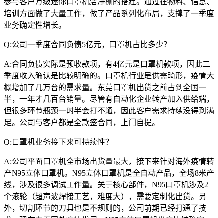
参与客户万级迷你口罩机洁净棚的搭建。通过在物料、信息、
培训方面做了大量工作，做了产品系列化布局，支撑了一季度
业务确定性增长。
Q:公司一季度合同负债5亿元，口罩机占比多少？
A:合同负债实际是预收款项，有4亿元是口罩机款项，因此二
季度收入确认是比较明确的。口罩机行业是供需畸形，疫情大
概增加了几万台的需求量。东莞口罩机出货之前占到全国一
半，一年才几百台销量。尽管有自动化企业转产加入供给端，
但很多环节瓶颈一时半会打不通，因此客户需求持续没得到满
足。公司与客户都是全款签合同，上门自提。
Q:口罩机业务接下来可持续性？
A:公司平面口罩机全市场出货量最大，接下来针对海外疫情转
产N95立体口罩机。N95立体口罩机是全自动产品，全场8米产
线，涉及很多调试工作量。关于核心部件，N95口罩机涉及2
个滚轮（超声波焊接工艺，难度大），需要定制化出货。另
外，切割环节的刀具也是不规则的，公司前期已经打通了技