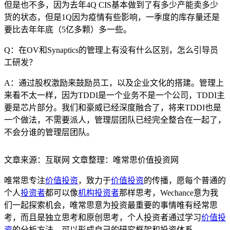
但是也不多，因为去年4Q CIS基本做到了有多少产能卖多少
货的状态，但是1Q因为疫情有些影响，一季度的库存量还是
要比去年年底（5亿多颗）多一些。
Q：在OV和Synaptics的管理上有没有什么区别，怎么引导员
工研发？
A：通过股权激励来鼓励员工，以及企业文化的搭建。管理上
来看不太一样，因为TDDI是一个业务不是一个公司，TDDI主
要是芯片部分。我们和豪威已经深度融合了，将来TDDI也是
一个做法，不需要派人，管理层团队已经完全整合在一起了，
不会分谁的管理层团队。
文章来源：互联网 文章整理：唯常思价值投资网
唯常思专注
价值投资
，致力于
价值投资
的传播，愿每个普通的
个人
投资者
都可以像
机构投资者
那样思考，Wechance意为我
们一起探索机会，唯常思意为投资最重要的事情唯有经常思
考，而且是独立思考和原创思考，个人投资者通过学习
价值投
资
的分析方法，可以形成自己的研究框架和投资体系。