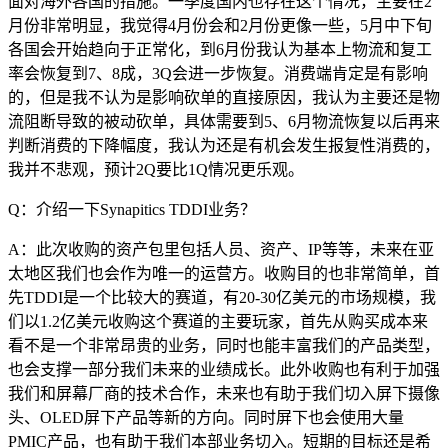
面对海外各国的措施。一季度国内也存在这个情况，主要在2
月份非常明显，我觉得4月份会和2月份更像一些，5月中下旬
各国会开始趋向于正常化，到6月份我认为基本上物流和复工
率会恢复到7、8成，3Q会进一步恢复。消费端肯定是有影响
的，但是我不认为是影响砍单的直接原因，我认为主要还是物
流阻断导致的被动砍单，具体需要到5、6月物流恢复以后再来
判断消费的下降幅度，我认为还是有机会发生报复性消费的，
我并不悲观，预计2Q要比1Q情况更乐观。
Q：介绍一下Synapitics TDDI业务？
A：此次收购的资产包里包括人员、资产、IP等等，未来在亚
太地区我们也会作为唯一的运营方。收购目的也非常简单，首
先TDDI是一个比较大的赛道，有20-30亿美元的市场规模，我
们以1.2亿美元收购这个赛道的主要玩家，首先从购买成本来
看不是一个非常昂贵的业务，同时也能丰富我们的产品类型，
也会支撑一部分我们未来的业绩成长。此外收购也有利于加强
我们和屏幕厂商的技术合作，未来也有助于我们切入屏下摄像
头、OLED屏下产品等新的方向。同时屏下也会使用大量
PMIC产品，也有助于我们本部业务切入。短期的目标还是希