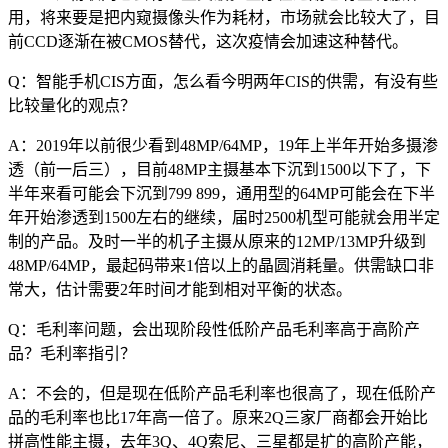
用，将来要是把内窥摄像头作为耗材，市场就会比较大了，目
前CCD逐渐在被CMOS替代，这次疫情会加速这种替代。
Q：智能手机CIS方面，怎么看今明两年CIS的供需，有没有些
比较量化的观点？
A：2019年以前很少看到48MP/64MP，19年上半年开始多摄渗
透（前一后三），目前48MP主摄基本下沉到1500以下了，下
半年来看可能会下沉到799 899，通用型的64MP可能会在下半
年开始渗透到1500左右的继续，届时2500机型可能就会用半定
制的产品。及时一半的机子主摄从原来的12MP/13MP升级到
48MP/64MP，最起码带来1倍以上的晶圆消耗量。供需缺口非
常大，估计需要2年时间才能到相对平衡的状态。
Q：毛利率问题，会出现阶段性低阶产品毛利率高于高阶产
品？毛利率指引？
A：不会的，但是现在低阶产品毛利率也很高了，现在低阶产
品的毛利率也比17年高一倍了。原来2Q三家厂商都会开始比
拼高性能主摄，去年3Q、4Q索尼、三星都是扩的高阶产能，