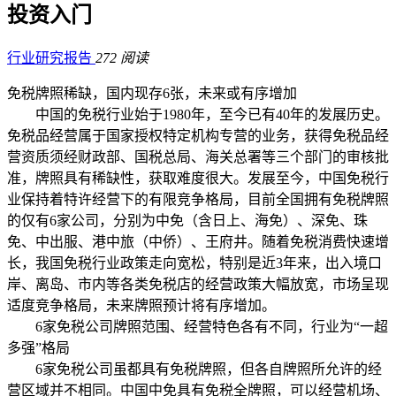
投资入门
行业研究报告
272 阅读
免税牌照稀缺，国内现存6张，未来或有序增加
中国的免税行业始于1980年，至今已有40年的发展历史。
免税品经营属于国家授权特定机构专营的业务，获得免税品经
营资质须经财政部、国税总局、海关总署等三个部门的审核批
准，牌照具有稀缺性，获取难度很大。
发展至今，中国免税行
业保持着特许经营下的有限竞争格局，目前全国拥有免税牌照
的仅有6家公司，分别为中免（含日上、海免）、深免、珠
免、中出服、港中旅（中侨）、王府井。随着免税消费快速增
长，我国免税行业政策走向宽松，特别是近3年来，出入境口
岸、离岛、市内等各类免税店的经营政策大幅放宽，市场呈现
适度竞争格局，未来牌照预计将有序增加。
6家免税公司牌照范围、经营特色各有不同，行业为“一超
多强”格局
6家免税公司虽都具有免税牌照，但各自牌照所允许的经
营区域并不相同。中国中免具有免税全牌照，可以经营机场、