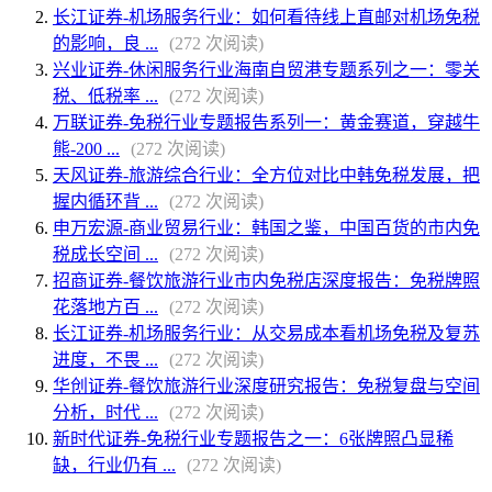
长江证券-机场服务行业：如何看待线上直邮对机场免税
的影响，良 ...
(272 次阅读)
兴业证券-休闲服务行业海南自贸港专题系列之一：零关
税、低税率 ...
(272 次阅读)
万联证券-免税行业专题报告系列一：黄金赛道，穿越牛
熊-200 ...
(272 次阅读)
天风证券-旅游综合行业：全方位对比中韩免税发展，把
握内循环背 ...
(272 次阅读)
申万宏源-商业贸易行业：韩国之鉴，中国百货的市内免
税成长空间 ...
(272 次阅读)
招商证券-餐饮旅游行业市内免税店深度报告：免税牌照
花落地方百 ...
(272 次阅读)
长江证券-机场服务行业：从交易成本看机场免税及复苏
进度，不畏 ...
(272 次阅读)
华创证券-餐饮旅游行业深度研究报告：免税复盘与空间
分析，时代 ...
(272 次阅读)
新时代证券-免税行业专题报告之一：6张牌照凸显稀
缺，行业仍有 ...
(272 次阅读)