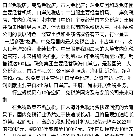
口岸免税店，离岛免税店，市内免税店；深免集团和珠免集团
主要经营机场、口岸免税店；中出服主要经营机场、口岸免税
店，市内免税店；港中旅（中侨）主要经营市内免税店；王府
井尚未明确经营区域，但大概率以市内免税店为主。不同免税
公司的发展特色、经营重点和业绩情况各有不同，行业呈现
“一超多强”格局。中免是国内最大免税企业，市占率91%，收
入11年增20倍，业绩长牛。中出服是我国最大的入境市内免税
运营商，未来将加快扩张，计划到2023年免税店增至56家，销
售额达100亿。珠免集团主要经营珠海口岸店，是我国第二大
免税企业，市占率4.1%；公司盈利强劲，净利润近7亿，净利
率超25%。深免集团主营深圳口岸免税店，总资产达52亿；利
润贡献主要来自8个深圳口岸店。王府井尚未开展免税业务。
行业规模仍有10倍空间，免税牌照方及与参股公司未来可
期
在免税政策不断放松，国人海外免税消费快速回流的大背
景下，国内免税行业仍然处于快速成长期，且将呈现加速增长
趋势。我们预计，离岛免税规模预计将从136亿元增至2022年
的700亿元，到2025年或增至1300亿元，5年内规模放大10倍左