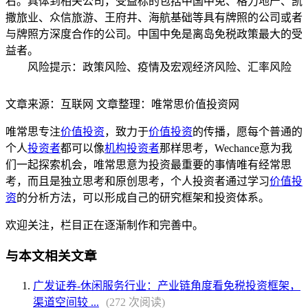
右。具体到相关公司，受益标的包括中国中免、格力地产、凯
撒旅业、众信旅游、王府井、海航基础等具有牌照的公司或者
与牌照方深度合作的公司。中国中免是离岛免税政策最大的受
益者。
风险提示：政策风险、疫情及宏观经济风险、汇率风险
文章来源：互联网 文章整理：唯常思价值投资网
唯常思专注
价值投资
，致力于
价值投资
的传播，愿每个普通的
个人
投资者
都可以像
机构投资者
那样思考，Wechance意为我
们一起探索机会，唯常思意为投资最重要的事情唯有经常思
考，而且是独立思考和原创思考，个人投资者通过学习
价值投
资
的分析方法，可以形成自己的研究框架和投资体系。
欢迎关注，栏目正在逐渐制作和完善中。
与本文相关文章
广发证券-休闲服务行业：产业链角度看免税投资框架，
渠道空间较 ...
(272 次阅读)