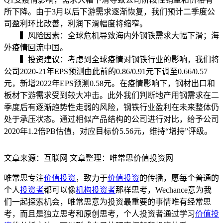
所下降。由于3月以后下游需求逐渐恢复，我们预计二季度公
司盈利环比改善，利润下滑幅度将缩窄。
▍风险因素：全球危机导致海内外钢铁需求大幅下滑；海
外疫情回流中国。
▍投资建议：考虑到全球疫情对钢铁行业的影响，我们将
公司2020-21年EPS预测由此前的0.86/0.91元下调至0.66/0.57
元，新增2022年EPS预测0.58元。在疫情影响下，钢材出口和
板材下游需求受到较大冲击。此外我们判断地产用钢需求在二
季度后有逐渐趋势性走弱的风险，钢铁行业盈利在未来整体仍
处于承压状态。通过相似产品结构的公司进行对比，给予公司
2020年1.2倍PB估值，对应目标价5.56元，维持“增持”评级。
文章来源：互联网 文章整理：唯常思价值投资网
唯常思专注
价值投资
，致力于
价值投资
的传播，愿每个普通的
个人
投资者
都可以像
机构投资者
那样思考，Wechance意为我
们一起探索机会，唯常思意为投资最重要的事情唯有经常思
考，而且是独立思考和原创思考，个人投资者通过学习
价值投