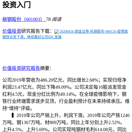
投资入门
柳钢股份（601003）
78 阅读
价值投资
研究报告下载：
20200426-国金证券-杭钢股份-600126-疫情致
钢铁业务下滑，继续看好公司IDC发展
价值投资研究报告
摘要：
公司2019年营收为486.20亿元，同比增长2.68%；实现归母净
利润23.47亿元，同比下降49.09%。
公司决定每10股派发现金
红利4.5元，现金分红比例为49.14%。
在全球疫情影响下，钢
铁行业终端需求逐步见顶，行业盈利预计在未来持续承压。维
持“增持”评级。
▍2019年公司产销上升，利润下滑。2019年公司产铁1246
万吨、钢1367万吨、材809万吨，同比上年分别上升2.52%、
上升4.5%、上升5.69%。公司实现吨钢材毛利614.08元，同比