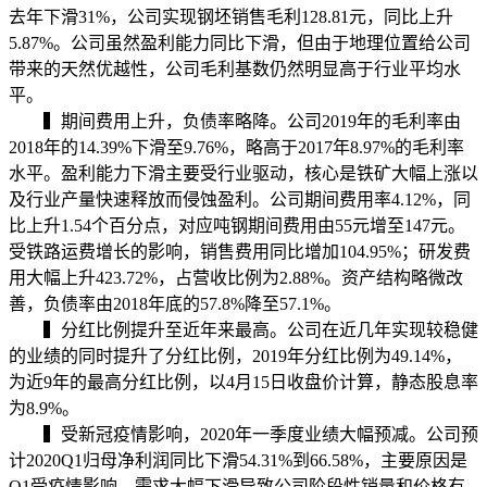
去年下滑31%，公司实现钢坯销售毛利128.81元，同比上升
5.87%。公司虽然盈利能力同比下滑，但由于地理位置给公司
带来的天然优越性，公司毛利基数仍然明显高于行业平均水
平。
▍期间费用上升，负债率略降。公司2019年的毛利率由
2018年的14.39%下滑至9.76%，略高于2017年8.97%的毛利率
水平。盈利能力下滑主要受行业驱动，核心是铁矿大幅上涨以
及行业产量快速释放而侵蚀盈利。公司期间费用率4.12%，同
比上升1.54个百分点，对应吨钢期间费用由55元增至147元。
受铁路运费增长的影响，销售费用同比增加104.95%；研发费
用大幅上升423.72%，占营收比例为2.88%。资产结构略微改
善，负债率由2018年底的57.8%降至57.1%。
▍分红比例提升至近年来最高。公司在近几年实现较稳健
的业绩的同时提升了分红比例，2019年分红比例为49.14%，
为近9年的最高分红比例，以4月15日收盘价计算，静态股息率
为8.9%。
▍受新冠疫情影响，2020年一季度业绩大幅预减。公司预
计2020Q1归母净利润同比下滑54.31%到66.58%，主要原因是
Q1受疫情影响，需求大幅下滑导致公司阶段性销量和价格有