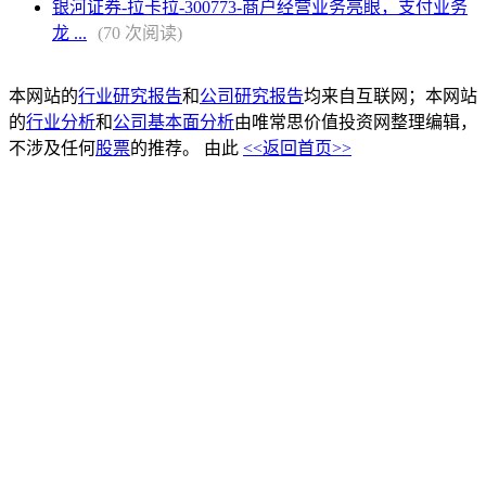
银河证券-拉卡拉-300773-商户经营业务亮眼，支付业务
龙 ...
(70 次阅读)
本网站的
行业研究报告
和
公司研究报告
均来自互联网；本网站
的
行业分析
和
公司基本面分析
由唯常思价值投资网整理编辑，
不涉及任何
股票
的推荐。 由此
<<返回首页>>