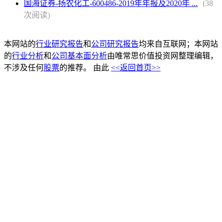
国海证券-扬农化工-600486-2019年年报及2020年 ...
(38
次阅读)
本网站的
行业研究报告
和
公司研究报告
均来自互联网；本网站
的
行业分析
和
公司基本面分析
由唯常思价值投资网整理编辑，
不涉及任何
股票
的推荐。 由此
<<返回首页>>