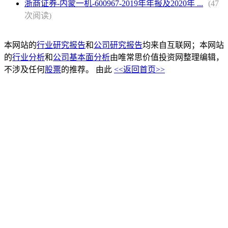
浙商证券-内蒙一机-600967-2019年年报及2020年 ...
(47
次阅读)
本网站的
行业研究报告
和
公司研究报告
均来自互联网；本网站
的
行业分析
和
公司基本面分析
由唯常思价值投资网整理编辑，
不涉及任何
股票
的推荐。 由此
<<返回首页>>