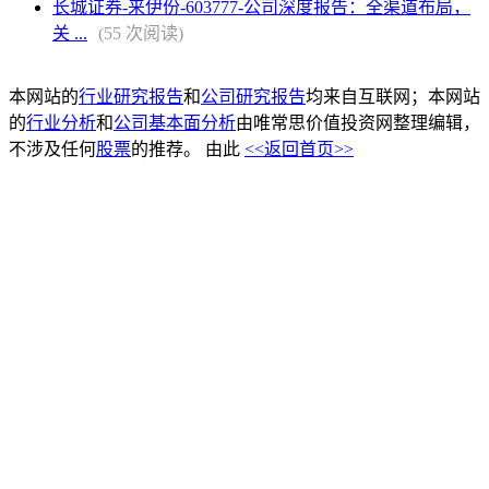
长城证券-来伊份-603777-公司深度报告：全渠道布局，
关 ...
(55 次阅读)
本网站的
行业研究报告
和
公司研究报告
均来自互联网；本网站
的
行业分析
和
公司基本面分析
由唯常思价值投资网整理编辑，
不涉及任何
股票
的推荐。 由此
<<返回首页>>