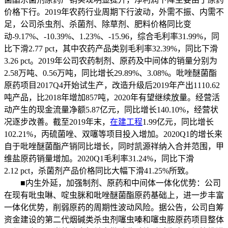
价格下行。2019年农药行业周期下行波动，外需不振、内需不
足，公司杀虫剂、杀菌剂、除草剂、肥料价格同比变
动-9.17%、-10.39%、1.23%、-15.96，综合毛利率31.99%，同
比下滑2.77 pct，其中农药产品类别毛利率32.39%，同比下滑
3.26 pct。2019年公司农药制剂、原药及中间体的销量分别为
2.58万吨、0.56万吨，同比增长29.89%、3.08%。吡唑醚菌酯
原药项目2017Q4开始试生产，改造升级后2019年产出1110.62
吨产品，比2018年增加857吨，2020年有望继续放量。经营活
动产生的现金流量净额5.87亿元，同比增长140.10%，经营状
况逐步改善。截至2019年末，
在建工程
1.99亿元，同比增长
102.21%，丙硫菌唑、双噻等项目投入增加。2020Q1的增长来
自于吡唑醚菌酯产销同比增长，同时凯源祥纳入合并范围，甲
维盐原药销量增加。2020Q1毛利率31.24%，同比下滑
2.12 pct，杀菌剂产品价格同比大幅下滑41.25%所致。
■内生外延，加强制剂、原药和中间体一体化优势：公司
在现有吡虫啉、啶虫脒和吡唑醚菌酯原药基础上，进一步丰富
一体化优势，削弱原药的周期性波动风险。据公告，公司自筹
资金建设的第二代烟碱类杀虫剂噻虫嗪和噻虫胺原药项目整体