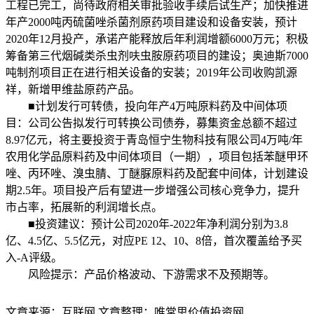
工程已完工，尚待政府相关审批验收手续后试生产；加快推进
年产2000吨丙硫菌唑杀菌剂原药项目建设和设备安装，预计
2020年12月投产，承诺产能释放后年利润增额6000万元；积极
筹备第三代烟碱类杀虫剂呋虫胺原药项目的建设；奥迪斯7000
吨制剂项目正在进行相关设备的安装；2019年公司收购凯源
祥，新增甲维盐原药产品。
■计划发行可转债，投向年产4万吨原料药及中间体项
目：公司公告拟发行可转换公司债券，募集资金总额不超过
8.97亿元，将主要投资于青岛恒宁生物科技有限公司4万吨/年
农用化学品原料药及中间体项目（一期），项目包括苯醚甲环
唑、丙环唑、溴虫腈、丁醚脲原料药及配套中间体，计划建设
期2.5年。项目投产后有望进一步增强公司核心竞争力，提升
市占率，拓展新的利润增长点。
■投资建议：预计公司2020年-2022年净利润分别为3.8
亿、4.5亿、5.5亿元，对应PE 12、10、8倍，首次覆盖给予买
入-A评级。
风险提示：产品价格波动、下游需求不及预期等。
文章来源：互联网 文章整理：唯常思价值投资网