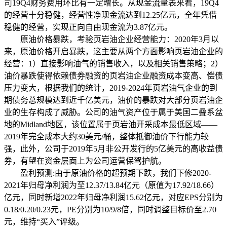
司19Q4财务费用环比有一定增长。
从现金流量表来看，19Q4
的经营十分稳健，经营性净现金流达到12.25亿元，全年凭借
稳健的经营，实现正向自由现金流为3.87亿元。
原油价格暴跌，考验页岩油企业经营能力：2020年3月以
来，原油价格开启暴跌，这主要从两个方面影响页岩油企业的
经营：1）直接影响油气的销售收入，以及相关销售策略；2）
油价暴跌使得依赖债券融资的页岩油企业融资成本变高、偿债
压力变大，根据我们的统计，2019-2024年页岩油气企业的到
期债务总规模达到近千亿美元，油价的暴跌对大部分页岩油企
业的生存构成了威胁。公司的油气资产位于属于美国二叠系盆
地的Midland地区，该位置属于页岩油开采成本最低区域——
2019年完全成本大约30美元/桶，整体抵御油价下行能力较
强，此外，公司于2019年5月非公开发行的5亿美元的高收益债
券，有望在资金层面上为公司运营保驾护航。
盈利预测:由于原油价格的超预期下跌，我们下修2020-
2021年归母净利润为至12.37/13.84亿元（原值为17.92/18.66）
亿元，同时新增2022年归母净利润15.62亿元，对应EPS分别为
0.18/0.20/0.23元，PE分别为10/9/8倍，同时调整目标价至2.70
元，维持“买入”评级。