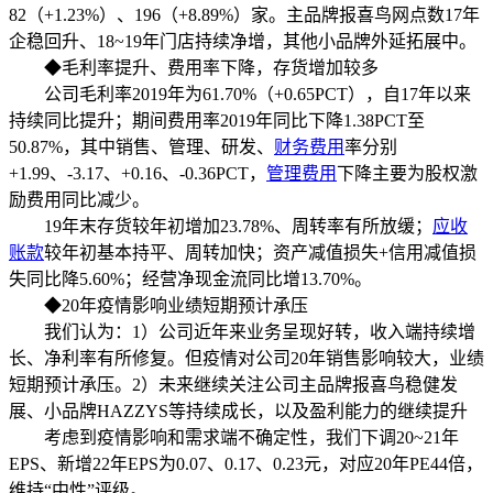
82（+1.23%）、196（+8.89%）家。主品牌报喜鸟网点数17年
企稳回升、18~19年门店持续净增，其他小品牌外延拓展中。
◆毛利率提升、费用率下降，存货增加较多
公司毛利率2019年为61.70%（+0.65PCT），自17年以来
持续同比提升；期间费用率2019年同比下降1.38PCT至
50.87%，其中销售、管理、研发、
财务费用
率分别
+1.99、-3.17、+0.16、-0.36PCT，
管理费用
下降主要为股权激
励费用同比减少。
19年末存货较年初增加23.78%、周转率有所放缓；
应收
账款
较年初基本持平、周转加快；资产减值损失+信用减值损
失同比降5.60%；经营净现金流同比增13.70%。
◆20年疫情影响业绩短期预计承压
我们认为：1）公司近年来业务呈现好转，收入端持续增
长、净利率有所修复。但疫情对公司20年销售影响较大，业绩
短期预计承压。2）未来继续关注公司主品牌报喜鸟稳健发
展、小品牌HAZZYS等持续成长，以及盈利能力的继续提升
考虑到疫情影响和需求端不确定性，我们下调20~21年
EPS、新增22年EPS为0.07、0.17、0.23元，对应20年PE44倍，
维持“中性”评级。