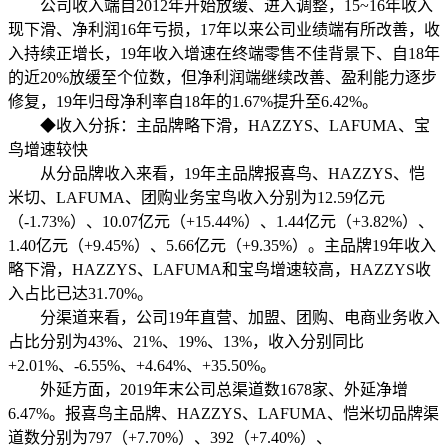
公司收入端自2012年开始放缓、进入调整，15~16年收入
现下滑、净利润16年亏损，17年以来公司业绩端有所改善，收
入持续正增长，19年收入增速在终端零售不佳背景下、自18年
的近20%放缓至个位数，但净利润端继续改善、盈利能力逐步
修复，19年归母净利率自18年的1.67%提升至6.42%。
◆收入分拆：主品牌略下滑，HAZZYS、LAFUMA、宝
鸟增速较快
从分品牌收入来看，19年主品牌报喜鸟、HAZZYS、恺
米切、LAFUMA、团购业务宝鸟收入分别为12.59亿元
（-1.73%）、10.07亿元（+15.44%）、1.44亿元（+3.82%）、
1.40亿元（+9.45%）、5.66亿元（+9.35%）。主品牌19年收入
略下滑，HAZZYS、LAFUMA和宝鸟增速较高，HAZZYS收
入占比已达31.70%。
分渠道来看，公司19年直营、加盟、团购、电商业务收入
占比分别为43%、21%、19%、13%，收入分别同比
+2.01%、-6.55%、+4.64%、+35.50%。
外延方面，2019年末公司总渠道数1678家、外延净增
6.47%。报喜鸟主品牌、HAZZYS、LAFUMA、恺米切品牌渠
道数分别为797（+7.70%）、392（+7.40%）、