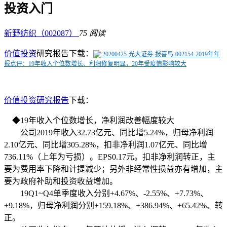
投资入门
新野纺织（002087）
75 阅读
价值投资
研究报告下载：
20200425-光大证券-报喜鸟-002154-2019年年
报点评：19年收入个位数增长、利润修复明显，20年受疫情影响较大
价值投资研究报告
下载：
◆19年收入个位数增长，净利润改善幅度较大
公司2019年收入32.73亿元、同比增5.24%，归母净利润
2.10亿元、同比增305.28%，扣非净利润1.07亿元、同比增
736.11%（上年为亏损）。
EPS0.17元。
扣非净利润转正，主
要为费用率下降和计提减少；另外非经常性损益亦有增加，主
要为政府补助和投资收益增加。
19Q1~Q4单季度收入分别+4.67%、-2.55%、+7.73%、
+9.18%，归母净利润分别+159.18%、+386.94%、+65.42%、转
正。