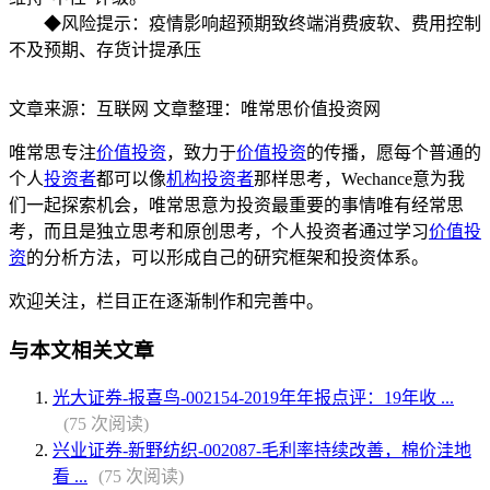
◆风险提示：疫情影响超预期致终端消费疲软、费用控制
不及预期、存货计提承压
文章来源：互联网 文章整理：唯常思价值投资网
唯常思专注
价值投资
，致力于
价值投资
的传播，愿每个普通的
个人
投资者
都可以像
机构投资者
那样思考，Wechance意为我
们一起探索机会，唯常思意为投资最重要的事情唯有经常思
考，而且是独立思考和原创思考，个人投资者通过学习
价值投
资
的分析方法，可以形成自己的研究框架和投资体系。
欢迎关注，栏目正在逐渐制作和完善中。
与本文相关文章
光大证券-报喜鸟-002154-2019年年报点评：19年收 ...
(75 次阅读)
兴业证券-新野纺织-002087-毛利率持续改善，棉价洼地
看 ...
(75 次阅读)