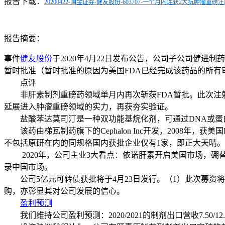
报告下载：
20200422-国金证券-健友股份-603707-一个月内连获2大抗肿瘤重磅
报告摘要：
事件
健友股份
于2020年4月22日发布公告，公司子公司健进
暂时批准（暂时批准的原因为美国FDA已经完成该药品的所有
点评
非肝素制剂重磅药领域单月内再次斩获FDA暂批。
此次注
延展进入肿瘤重磅领域的实力，再获夯实验证。
盐酸苯达莫司汀是一种双功能基烷化剂，可通过DNA或蛋白
该药由梯瓦制药旗下的Cephalon Inc开发，2008年，
不包括原研在内的同规格国内获批企业仅有1家，即正大天晴。经
2020年，公司主业3大看点：依诺肝素开启美国市场，硼
录中国市场。
公司5亿元可转债获批将于4月23日发行。（1）此次募资将
购，亦彰显其对公司发展的信心。
盈利预测
我们维持公司盈利预测：2020/2021的制剂出口营收7.50/12.83