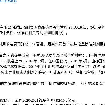
注射剂FDA暂批
制药有限公司近日收到美国食品药品监督管理局FDA通知，健进制
审评流程，但存在相关专利未到期情形）。
射用苯达莫司汀获FDA暂批，距离公司首个抗肿瘤重磅注射剂硼
之间的交联反应，干扰DNA功能及合成而抗肿瘤；用于慢性淋
获美国FDA批准上市；2018年12月，在中国获批；2019年5月
查IMS数据库，2019年注射用盐酸苯达莫司汀美国销售额约为5
替佐米等非肝素类制剂的突破，肝素原料药涨价将推动营收。盐酸
助力快速推进高端制剂产能与抗肿瘤领域技改。（2）据公司公告
亿元，公司2020/2021的净利润7.92/10.2亿元。