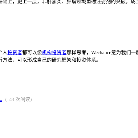
上，更上一层，非肝素类、肿瘤领域重磅注射剂的突破，成长
个人
投资者
都可以像
机构投资者
那样思考，Wechance意为
析方法，可以形成自己的研究框架和投资体系。
.
(143 次阅读)