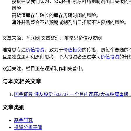
投资建议我们认为，公司在肝素原料药到制剂出口突破的基础
风险
高货值库存与较长的库存周转时间的风险。
海外并购整合不达预期或制剂出口拓展不达预期的风险。
文章来源：互联网 文章整理：唯常思价值投资网
唯常思专注
价值投资
，致力于
价值投资
的传播，愿每个普通的
且是独立思考和原创思考，个人投资者通过学习
价值投资
的分
欢迎关注，栏目正在逐渐制作和完善中。
与本文相关文章
国金证券-健友股份-603707-一个月内连获2大抗肿瘤重磅 ..
文章类别
基金研究
投资分析基础