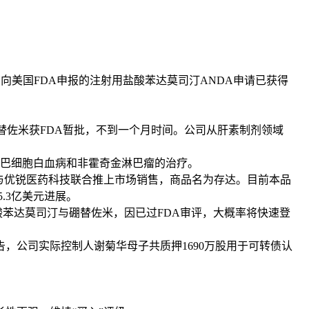
药向美国FDA申报的注射用盐酸苯达莫司汀ANDA申请已获得
替佐米获FDA暂批，不到一个月时间。公司从肝素制剂领域
巴细胞白血病和非霍奇金淋巴瘤的治疗。
，由梯瓦与优锐医药科技联合推上市场销售，商品名为存达。目前本品
.3亿美元进展。
苯达莫司汀与硼替佐米，因已过FDA审评，大概率将快速登
，公司实际控制人谢菊华母子共质押1690万股用于可转债认