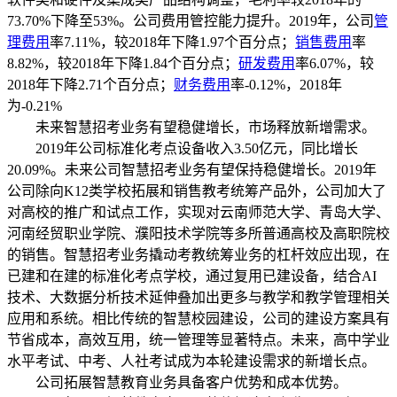
73.70%下降至53%。公司费用管控能力提升。2019年，公司
管
理费用
率7.11%，较2018年下降1.97个百分点；
销售费用
率
8.82%，较2018年下降1.84个百分点；
研发费用
率6.07%，较
2018年下降2.71个百分点；
财务费用
率-0.12%，2018年
为-0.21%
未来智慧招考业务有望稳健增长，市场释放新增需求。
2019年公司标准化考点设备收入3.50亿元，同比增长
20.09%。未来公司智慧招考业务有望保持稳健增长。2019年
公司除向K12类学校拓展和销售教考统筹产品外，公司加大了
对高校的推广和试点工作，实现对云南师范大学、青岛大学、
河南经贸职业学院、濮阳技术学院等多所普通高校及高职院校
的销售。智慧招考业务撬动考教统筹业务的杠杆效应出现，在
已建和在建的标准化考点学校，通过复用已建设备，结合AI
技术、大数据分析技术延伸叠加出更多与教学和教学管理相关
应用和系统。相比传统的智慧校园建设，公司的建设方案具有
节省成本，高效互用，统一管理等显著特点。未来，高中学业
水平考试、中考、人社考试成为本轮建设需求的新增长点。
公司拓展智慧教育业务具备客户优势和成本优势。