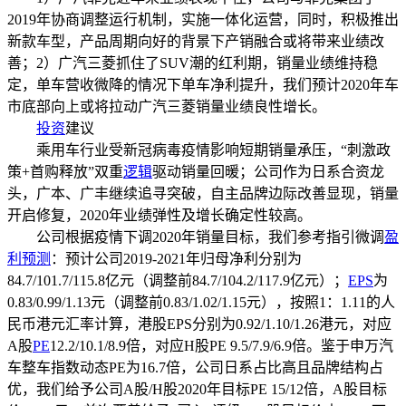
2019年协商调整运行机制，实施一体化运营，同时，积极推出
新款车型，产品周期向好的背景下产销融合或将带来业绩改
善；2）广汽三菱抓住了SUV潮的红利期，销量业绩维持稳
定，单车营收微降的情况下单车净利提升，我们预计2020年车
市底部向上或将拉动广汽三菱销量业绩良性增长。
投资
建议
乘用车行业受新冠病毒疫情影响短期销量承压，“刺激政
策+首购释放”双重
逻辑
驱动销量回暖；公司作为日系合资龙
头，广本、广丰继续追寻突破，自主品牌边际改善显现，销量
开启修复，2020年业绩弹性及增长确定性较高。
公司根据疫情下调2020年销量目标，我们参考指引微调
盈
利预测
：预计公司2019-2021年归母净利分别为
84.7/101.7/115.8亿元（调整前84.7/104.2/117.9亿元）；
EPS
为
0.83/0.99/1.13元（调整前0.83/1.02/1.15元），按照1：1.11的人
民币港元汇率计算，港股EPS分别为0.92/1.10/1.26港元，对应
A股
PE
12.2/10.1/8.9倍，对应H股PE 9.5/7.9/6.9倍。鉴于申万汽
车整车指数动态PE为16.7倍，公司日系占比高且品牌结构占
优，我们给予公司A股/H股2020年目标PE 15/12倍，A股目标