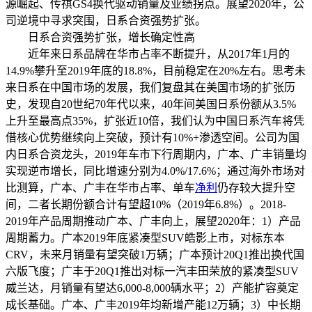
源崛起、传祺GS4换代驱动销量及业绩拐点。展望2020年，公
司逆境中寻求突围，日系合资强势扩张。
日系合资强势扩张，增长确定性高
近年来日系品牌在华市占率不断提升，从2017年1月的
14.9%攀升至2019年底的18.8%，目前稳定在20%左右。思考未
来日系在中国市场的发展，我们复盘其在美国市场的扩张历
史，发现自20世纪70年代以来，40年间美国日系份额从3.5%
上升至最高点35%，扩张近10倍，我们认为中国日系汽车将凭
借核心优势继续向上突破，预计有10%+渗透空间。公司为国
内日系合资龙头，2019年车市下行周期内，广本、广丰销量均
实现逆市增长，同比增速分别为4.0%/17.6%；通过海外市场对
比测算，广本、广丰在华市占率、单车
净利
仍存较大提升空
间，二者长期份额合计有望超10%（2019年6.8%）。2018-
2019年产品周期推动广本、广丰向上，展望2020年：1）产品
周期蓄力。广本2019年底紧凑型SUV皓影上市，对标东本
CRV，未来月销量有望突破1万辆；广本预计20Q1推出换代国
六版飞度；广丰于20Q1推出对标一汽丰田荣放的紧凑型SUV
威兰达，月销量有望达6,000-8,000辆水平；2）产能扩容奠定
成长基础。广本、广丰2019年均新增产能12万辆；3）中长期