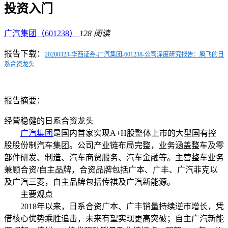
投资入门
广汽集团（601238）
128 阅读
报告下载：
20200323-华西证券-广汽集团-601238-公司深度研究报告：腾飞的日
系合资龙头
报告摘要：
经营稳健的日系合资龙头
广汽集团
是国内首家实现A+H股整体上市的大型国有控
股股份制汽车集团。
公司产业链布局完整，业务涵盖整车及零
部件研发、制造、汽车商贸服务、汽车金融等。
主营整车业务
兼顾合资/自主品牌，合资品牌包括广本、广丰、广汽菲克以
及广汽三菱，自主品牌包括传祺及广汽新能源。
主要观点
2018年以来，日系合资广本、广丰销量持续逆市增长，凭
借核心优势乘胜追击，未来有望实现更高突破；自主广汽新能