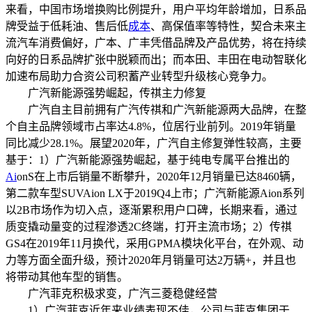
来看，中国市场增换购比例提升，用户平均年龄增加，日系品
牌受益于低耗油、售后低
成本
、高保值率等特性，契合未来主
流汽车消费偏好，广本、广丰凭借品牌及产品优势，将在持续
向好的日系品牌扩张中脱颖而出；而本田、丰田在电动智联化
加速布局助力合资公司积蓄产业转型升级核心竞争力。
广汽新能源强势崛起，传祺主力修复
广汽自主目前拥有广汽传祺和广汽新能源两大品牌，在整
个自主品牌领域市占率达4.8%，位居行业前列。2019年销量
同比减少28.1%。展望2020年，广汽自主修复弹性较高，主要
基于：1）广汽新能源强势崛起，基于纯电专属平台推出的
Ai
onS在上市后销量不断攀升，2020年12月销量已达8460辆，
第二款车型SUVAion LX于2019Q4上市；广汽新能源Aion系列
以2B市场作为切入点，逐渐累积用户口碑，长期来看，通过
质变撬动量变的过程渗透2C终端，打开主流市场；2）传祺
GS4在2019年11月换代，采用GPMA模块化平台，在外观、动
力等方面全面升级，预计2020年月销量可达2万辆+，并且也
将带动其他车型的销售。
广汽菲克积极求变，广汽三菱稳健经营
1）广汽菲克近年来业绩表现不佳，公司与菲克集团于