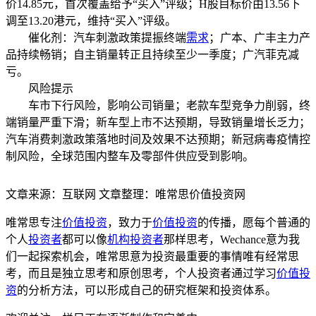
价14.85元，首次覆盖给予“买入”评级；H股目标价由13.56下
调至13.20港元，维持“买入”评级。
催化剂：汽车刺激政策提振终端
需求
；广本、广丰主力产
品持续畅销；自主销量转正且持续至少一季度；广汽菲克减
亏。
风险提示
车市下行风险，影响公司销量；老款车型竞争力削弱，终
端销量严重下滑；新车型上市不达预期，导致销量增长乏力；
汽车消费刺激政策落地时间及效果不达预期；新冠病毒疫情控
制风险，全球范围内整车及零部件供应受到影响。
文章来源：互联网 文章整理：唯常思价值投资网
唯常思专注
价值投资
，致力于
价值投资
的传播，愿每个普通的
个人
投资者
都可以像
机构投资者
那样思考，Wechance意为我
们一起探索机会，唯常思意为投资最重要的事情唯有经常思
考，而且是独立思考和原创思考，个人投资者通过学习
价值投
资
的分析方法，可以形成自己的研究框架和投资体系。