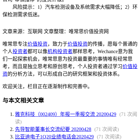
风险提示：1）汽车检测设备及系统需求大幅降低；2）环
保检测需求低迷。
文章来源：互联网 文章整理：唯常思价值投资网
唯常思专注
价值投资
，致力于
价值投资
的传播，愿每个普通的
个人
投资者
都可以像
机构投资者
那样思考，Wechance意为我
们一起探索机会，唯常思意为投资最重要的事情唯有经常思
考，而且是独立思考和原创思考，个人投资者通过学习
价值投
资
的分析方法，可以形成自己的研究框架和投资体系。
欢迎关注，栏目正在逐渐制作和完善中。
与本文相关文章
雅克科技（002409）年报一季报交流 20200429
(71 次阅
读)
先导智能董事长交流纪要 20200428
(71 次阅读)
比亚迪电子1Q20业绩电话会2020429
(71 次阅读)