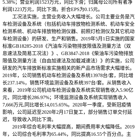
5.38%；营业利润1523万元，同比下滑；归属母公司所有者净
利润1223万元，同比下滑。折合EPS为0.15元。
工况法实施，主营业务收入大幅增长。公司主要业务是汽
车检测设备及系统（包括机动车排放物检测系统、机动车安全
检测系统、机动车排放物检测仪器、前照灯检测仪及其它机动
车检测设备）的研发、生产和销售。2019年5月1日实施的国家
标准GB18285-2018《汽油车污染物排放限值及测量方法（双
怠速法及简易工况法）》、GB3847-2018《柴油车污染物排放
限值及测量方法（自由加速法及加载减速法）》的实施，公司
研发的汽车排放新标准实施相关的新产品市场需求大幅增长。
2019年，公司销售机动车检测设备及系统13978台/套，同比增
长237.14%，销售环境监测设备及系统397台/套。从销售收入
来看，2019年公司机动车检测设备及系统实现销售收入5.90亿
元，同比增长286.97%；环境监测设备及系统实现销售收入
7,666万元,同比增长14,015.65%。2020年一季度，受新冠疫情
影响，公司延迟至2020年2月17日复工，部分销售订单交付延
迟，导致收入同比下滑。
2019年综合毛利率大幅提高，期间费用率大幅降低。2019
年，公司综合毛利率为65.44%，同比提高16.55个百分点。主