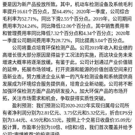
要是因为新产品投放所致。其中，机动车检测设备及系统毛利
率提升16.61个百分点，至64.49%；2020年一季度，公司综合
毛利率为52.71%，同比下滑2.55个百分点。2019年，公司期间
费用率为24.24%，同比降低12.06个百分点，其中销售费用率
和管理费用率同比降低7.32个百分点和4.34个百分点；2020年
一季度公司期间费用率为28.72%，同比提高3.04个百分点。
公司将重点培育环保检测产品。公司2019年收入和业绩的
高增长很大部分原因是得益于工况法的实施，而这块业务未来
增速大概率将逐渐放缓。有鉴于此，公司计划通过产业价值链
的延伸，拓展市场领域，打开资源和能源的价值创造空间来打
造新业态，努力推进企业从单一的汽车检测设备和系统提供商
发展成为环境综合服务提供商，培育企业新动能。公司将不断
加强环保检测方面产品的研发投入，加大环保产品的市场开
拓，关注市场需求和机会，争取获得实质性突破。
盈利预测：我们预测公司2020-2022年实现归属母公司所
有者净利润分别为2.81亿元、3.75亿元和5.32亿元，折合EPS分
别为3.44元、4.59元和6.53元，按照上个交易日收盘价35.09元/
股计算，市盈率分别为10倍、8倍和5倍，我们首次覆盖并给予
公司“审慎推荐”的投资评级。