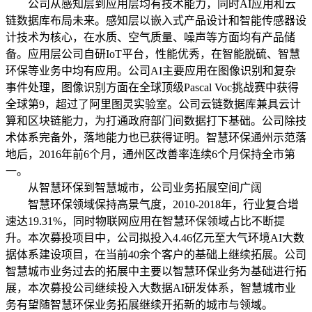
公司从感知层到应用层均有技术能力，同时AI应用和云
链数据库布局未来。感知层以嵌入式产品设计和智能传感器设
计技术为核心，在水质、空气质量、噪声等方面均有产品储
备。应用层公司自研IoT平台，性能优秀，在智能脱硫、智慧
环保等业务中均有应用。公司AI主要应用在图像识别和复杂
事件处理，图像识别方面在全球顶级Pascal Voc挑战赛中获得
全球第9，超过了阿里图灵实验室。公司云链数据库兼具云计
算和区块链能力，为打通政府部门间数据打下基础。公司除技
术体系完备外，落地能力也已获得证明。智慧环保通州示范落
地后，2016年前6个月，通州区改善率连续6个月保持全市第
一。
从智慧环保到智慧城市，公司业务拓展空间广阔
智慧环保领域保持高景气度，2010-2018年，行业复合增
速达19.31%，同时物联网应用在智慧环保领域占比不断提
升。本次募投项目中，公司拟投入4.46亿元至大气环境AI大数
据体系建设项目，在当前40余个客户的基础上继续拓展。公司
智慧城市业务过去的拓展中主要以智慧环保业务为基础进行拓
展，本次募投公司继续投入大数据AI研发体系，智慧城市业
务有望随智慧环保业务拓展继续开拓新的城市与领域。