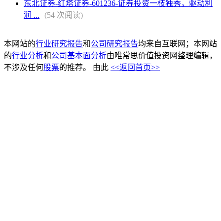
东北证券-红塔证券-601236-证券投资一枝独秀，驱动利
润 ...
(54 次阅读)
本网站的
行业研究报告
和
公司研究报告
均来自互联网；本网站
的
行业分析
和
公司基本面分析
由唯常思价值投资网整理编辑，
不涉及任何
股票
的推荐。 由此
<<返回首页>>