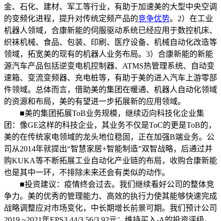
金、石化、建材、军工等行业，有助于加速美的大型中央空调
的变频化进程，提升对传统定频产品的
竞争优势
。2）在工业
机器人领域，合康新能的伺服驱动系统已经应用于数控机床、
织袜机械、食品、包装、印刷、医疗设备、机械自动化改造等
领域，拓宽美的现有的机器人业务布局。3）合康新能的新能
源汽车产品包括逆变电机控制器、ATMS热管理系统、自动变
速箱、变流变频器、充电桩等，有助于美的进入汽车上游零部
件领域。总体而言，借助美的集团在暖通、机器人自动化领域
的资源和布局，美的有望进一步拓展新的应用领域。
■美的集团拓展ToB业务规模，继续迈向科技化企业集
团：像GE这样的科技企业，其业务不仅是ToC的更是ToB的，
美的在传统家电领域的龙头地位稳固，正在加强B端业务。公
司从2014年就提出“智慧家居+智能制造”双智战略，后通过并
购KUKA等不断拓展工业自动化产业链的布局，收购合康新能
也是其中一环，不排除未来还会有类似的动作。
■投资建议：疫情终会过去。我们继续看好公司的整体竞
争力。美的优秀的管理能力、高效的执行力使其能够快速完成
战略调整应对市场变化，中长期增长前景可期。我们预计公司
2019 ~2021年EPS3.44/3.56/3.92元；维持买入-A的投资评级。