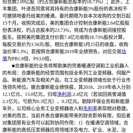
份总数2.09亿股（约占合康新能总股本的18.73%）；此外，上
丰集团、叶进吾同意将其持有的合康新能5%股份的表决权不
可撤销地委托给美的暖通，委托期限为自本次收购的交割日起
15个月。收购完成后，美的集团合计控制合康新能2.64亿股股
份表决权，约占总股本的23.73%，将成为合康新能间接控股
股东。按照美的集团支付价款7.4亿元收购18.73%股权计算，
每股交易价为3.56元/股，相比合康新能3月25日的收盘，收购
溢价率5.3%；若按照合康新能2019年业绩预告，对应交易
估
值
为PB1.8倍、PS3.0倍。
■合康新能的业务将帮助美的完善暖通空调和工业机器人
的布局：合康新能的经营范围包括全系列工业变频器、伺服产
品、新能源汽车及相关产品，在工业变频器领域也处于行业市
场领先地位。据合康新能业绩快报，其2018、2019年收入分别
12.1亿元、13.0亿元，归母
净利润
-2.4亿元（若加回商誉减值
2.1亿元，亏损为0.3亿元）、0.2亿元。剔除环保业务和新能源
车外，公司核心业务工业变频器收入和
毛利率
表现相对稳健。
对美的而言，当前并表合康新能带来的财务影响有限，但后者
对集团原有业务可以起到协同作用：1）在暖通空调领域，合
康新能的高低压变频器应用领域涉及电力、矿业、水泥、冶