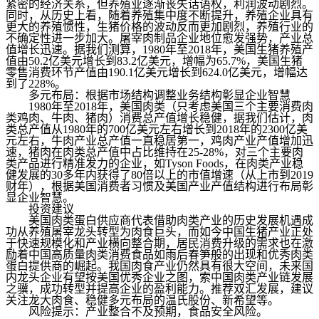
紧密的经济关系，但养殖业逐渐丧失话语权，利润波动剧烈。
同时，从历史上看，随着养殖集中度不断提升，养殖企业具有
更大的养殖惯性，生猪价格的波动反而更加剧烈，养殖行业的
不确定性进一步加大。屠宰肉制品企业地位愈发强势，产业总
值增长迅速。据我们测算，1980年至2018年，美国生猪养殖产
值由50.2亿美元增长到83.2亿美元，增幅为65.7%，美国生猪
零售消费环节产值由190.1亿美元增长到624.0亿美元，增幅达
到了228%。
多元布局：根据市场结构调整业务结构彰显企业智慧
1980年至2018年，美国肉类（只考虑美国三个主要消费肉
类鸡肉、牛肉、猪肉）消费总产值增长稳健，据我们估计，肉
类总产值从1980年的700亿美元左右增长到2018年的2300亿美
元左右，牛肉产业总产值一直稳居第一，鸡肉产业产值增加迅
速，猪肉在肉类总产值中占比维持在25-28%，对三个主要肉
类产品进行精准发力的企业，如Tyson Foods，在肉类产业稳
健发展的30多年内获得了80倍以上的市值增速（从上市到2019
财年），根据美国消费者习惯及美国产业产值结构进行布局彰
显企业智慧。
投资建议
美国肉类蛋白供应商代表借助肉类产业的历史发展机遇成
功从养殖屠宰龙头转型为肉食巨头，而如今中国生猪产业正处
于快速规模化和产业横向整合期，居民消费升级的需求也在激
励着中国高质量肉类消费食品如雨后春笋般的出现和优秀肉类
蛋白提供商的崛起。我国肉食产业仍然具有很大空间，未来国
内龙头企业有望按美国优秀企业之图，索中国肉类产业链发展
之骥，成功转型并提高企业的盈利能力。推荐双汇发展，建议
关注龙大肉食、稳健多元布局的温氏股份、新希望等。
风险提示：产业整合不及预期，食品安全风险。