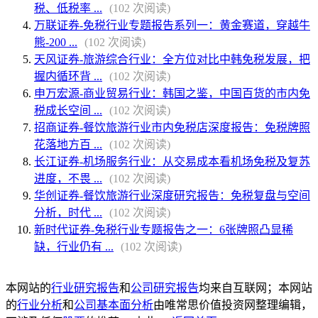
税、低税率 ...
(102 次阅读)
万联证券-免税行业专题报告系列一：黄金赛道，穿越牛
熊-200 ...
(102 次阅读)
天风证券-旅游综合行业：全方位对比中韩免税发展，把
握内循环背 ...
(102 次阅读)
申万宏源-商业贸易行业：韩国之鉴，中国百货的市内免
税成长空间 ...
(102 次阅读)
招商证券-餐饮旅游行业市内免税店深度报告：免税牌照
花落地方百 ...
(102 次阅读)
长江证券-机场服务行业：从交易成本看机场免税及复苏
进度，不畏 ...
(102 次阅读)
华创证券-餐饮旅游行业深度研究报告：免税复盘与空间
分析，时代 ...
(102 次阅读)
新时代证券-免税行业专题报告之一：6张牌照凸显稀
缺，行业仍有 ...
(102 次阅读)
本网站的
行业研究报告
和
公司研究报告
均来自互联网；本网站
的
行业分析
和
公司基本面分析
由唯常思价值投资网整理编辑，