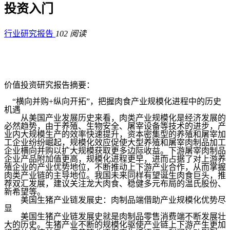
投资入门
行业研究报告
102 阅读
价值投资研究报告摘要：
“横向并购+纵向开拓”，把握肉食产业规模化进程中的历史
机遇
从美国产业发展历史来看，肉类产业规模化是经济发展的
必然趋势，由于养殖、生物安全、屠宰设备等技术的进步，产
业内大规模生产的效率快速提升，资本密集型的养殖和屠宰加
工企业纷纷崛起，规模化效应促使大型养殖和屠宰肉制品加工
企业横向并购以扩大规模获取更多边际收益。
下游屠宰肉制品
企业产品附加值更高，规模化进程更早，进而占据了对上游养
殖企业的产业优势地位，不断推动上下游产业合作，从而掌握
肉类产业链的主导地位。
我国未来同样有望诞生肉食巨头，推
荐双汇发展，建议关注龙大肉食、稳健多元布局的温氏股份、
新希望等。
美国生猪产业链发展史：肉制品端借助产业规模化优势尽
显
美国生猪产业链发展史就是肉制品零售消费端不断发展壮
大的历史。生猪产业不断的规模化驱使产业链上下游产生更加