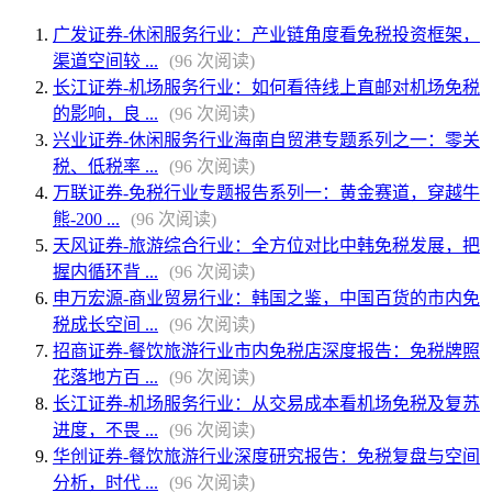
广发证券-休闲服务行业：产业链角度看免税投资框架，
渠道空间较 ...
(96 次阅读)
长江证券-机场服务行业：如何看待线上直邮对机场免税
的影响，良 ...
(96 次阅读)
兴业证券-休闲服务行业海南自贸港专题系列之一：零关
税、低税率 ...
(96 次阅读)
万联证券-免税行业专题报告系列一：黄金赛道，穿越牛
熊-200 ...
(96 次阅读)
天风证券-旅游综合行业：全方位对比中韩免税发展，把
握内循环背 ...
(96 次阅读)
申万宏源-商业贸易行业：韩国之鉴，中国百货的市内免
税成长空间 ...
(96 次阅读)
招商证券-餐饮旅游行业市内免税店深度报告：免税牌照
花落地方百 ...
(96 次阅读)
长江证券-机场服务行业：从交易成本看机场免税及复苏
进度，不畏 ...
(96 次阅读)
华创证券-餐饮旅游行业深度研究报告：免税复盘与空间
分析，时代 ...
(96 次阅读)