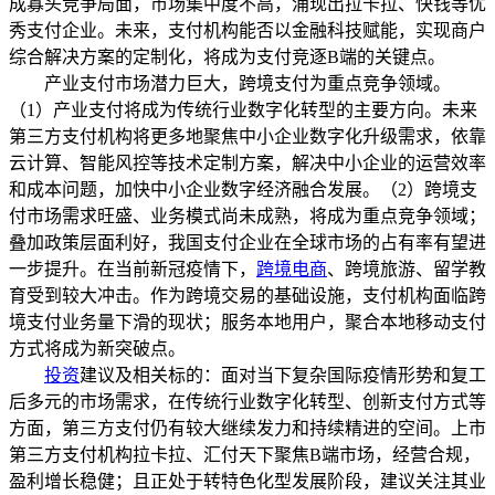
成寡头竞争局面，市场集中度不高，涌现出拉卡拉、快钱等优
秀支付企业。未来，支付机构能否以金融科技赋能，实现商户
综合解决方案的定制化，将成为支付竞逐B端的关键点。
产业支付市场潜力巨大，跨境支付为重点竞争领域。
（1）产业支付将成为传统行业数字化转型的主要方向。未来
第三方支付机构将更多地聚焦中小企业数字化升级需求，依靠
云计算、智能风控等技术定制方案，解决中小企业的运营效率
和成本问题，加快中小企业数字经济融合发展。（2）跨境支
付市场需求旺盛、业务模式尚未成熟，将成为重点竞争领域；
叠加政策层面利好，我国支付企业在全球市场的占有率有望进
一步提升。在当前新冠疫情下，
跨境电商
、跨境旅游、留学教
育受到较大冲击。作为跨境交易的基础设施，支付机构面临跨
境支付业务量下滑的现状；服务本地用户，聚合本地移动支付
方式将成为新突破点。
投资
建议及相关标的：面对当下复杂国际疫情形势和复工
后多元的市场需求，在传统行业数字化转型、创新支付方式等
方面，第三方支付仍有较大继续发力和持续精进的空间。上市
第三方支付机构拉卡拉、汇付天下聚焦B端市场，经营合规，
盈利增长稳健；且正处于转特色化型发展阶段，建议关注其业