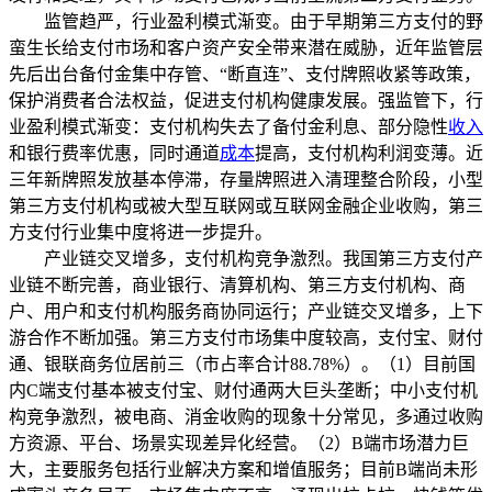
监管趋严，行业盈利模式渐变。由于早期第三方支付的野
蛮生长给支付市场和客户资产安全带来潜在威胁，近年监管层
先后出台备付金集中存管、“断直连”、支付牌照收紧等政策，
保护消费者合法权益，促进支付机构健康发展。强监管下，行
业盈利模式渐变：支付机构失去了备付金利息、部分隐性
收入
和银行费率优惠，同时通道
成本
提高，支付机构利润变薄。近
三年新牌照发放基本停滞，存量牌照进入清理整合阶段，小型
第三方支付机构或被大型互联网或互联网金融企业收购，第三
方支付行业集中度将进一步提升。
产业链交叉增多，支付机构竞争激烈。我国第三方支付产
业链不断完善，商业银行、清算机构、第三方支付机构、商
户、用户和支付机构服务商协同运行；产业链交叉增多，上下
游合作不断加强。第三方支付市场集中度较高，支付宝、财付
通、银联商务位居前三（市占率合计88.78%）。（1）目前国
内C端支付基本被支付宝、财付通两大巨头垄断；中小支付机
构竞争激烈，被电商、消金收购的现象十分常见，多通过收购
方资源、平台、场景实现差异化经营。（2）B端市场潜力巨
大，主要服务包括行业解决方案和增值服务；目前B端尚未形