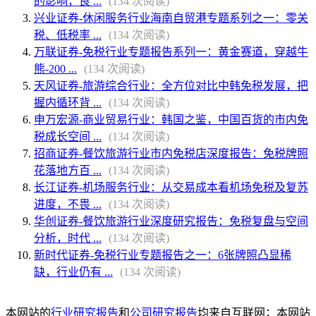
的影响，良 ...
(134 次阅读)
兴业证券-休闲服务行业海南自贸港专题系列之一：零关
税、低税率 ...
(134 次阅读)
万联证券-免税行业专题报告系列一：黄金赛道，穿越牛
熊-200 ...
(134 次阅读)
天风证券-旅游综合行业：全方位对比中韩免税发展，把
握内循环背 ...
(134 次阅读)
申万宏源-商业贸易行业：韩国之鉴，中国百货的市内免
税成长空间 ...
(134 次阅读)
招商证券-餐饮旅游行业市内免税店深度报告：免税牌照
花落地方百 ...
(134 次阅读)
长江证券-机场服务行业：从交易成本看机场免税及复苏
进度，不畏 ...
(134 次阅读)
华创证券-餐饮旅游行业深度研究报告：免税复盘与空间
分析，时代 ...
(134 次阅读)
新时代证券-免税行业专题报告之一：6张牌照凸显稀
缺，行业仍有 ...
(134 次阅读)
本网站的
行业研究报告
和
公司研究报告
均来自互联网；本网站