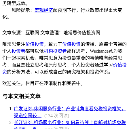
务转型成效。
风险提示：
宏观经济
超预期下行，行业政策出现重大变
化。
文章来源：互联网 文章整理：唯常思价值投资网
唯常思专注
价值投资
，致力于
价值投资
的传播，愿每个普通的
个人
投资者
都可以像
机构投资者
那样思考，Wechance意为我
们一起探索机会，唯常思意为投资最重要的事情唯有经常思
考，而且是独立思考和原创思考，个人投资者通过学习
价值投
资
的分析方法，可以形成自己的研究框架和投资体系。
欢迎关注，栏目正在逐渐制作和完善中。
与本文相关文章
广发证券-休闲服务行业：产业链角度看免税投资框架，
渠道空间较 ...
(134 次阅读)
长江证券-机场服务行业：如何看待线上直邮对机场免税