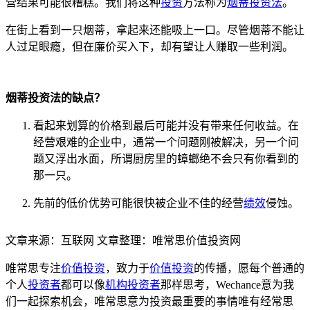
营结果可能很糟糕。我们将这种
投资
方法称为
烟蒂投资法
。
在街上看到一只烟蒂，拿起来还能吸上一口。尽管烟蒂不能让
人过足眼瘾，但在廉价买入下，却有望让人赚取一些利润。
烟蒂投资法的缺点？
看起来划算的价格到最后可能并没有带来任何收益。在
经营艰难的企业中，通常一个问题刚被解决，另一个问
题又浮出水面，所谓厨房里的蟑螂绝不会只有你看到的
那一只。
先前的低价优势可能很快被企业不佳的经营
绩效
侵蚀。
文章来源：互联网 文章整理：唯常思价值投资网
唯常思专注
价值投资
，致力于
价值投资
的传播，愿每个普通的
个人
投资者
都可以像
机构投资者
那样思考，Wechance意为我
们一起探索机会，唯常思意为投资最重要的事情唯有经常思