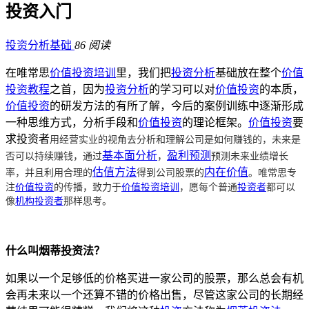
投资入门
投资分析基础
86 阅读
在唯常思
价值投资培训
里，我们把
投资分析
基础放在整个
价值
投资教程
之首，因为
投资分析
的学习可以对
价值投资
的本质，
价值投资
的研发方法的有所了解，今后的案例训练中逐渐形成
一种思维方式，分析手段和
价值投资
的理论框架。
价值投资
要
用经营实业的视角去分析和理解公司是如何赚钱的，未来是
求投资者
否可以持续赚钱，通过
，
预测未来业绩增长
基本面分析
盈利预测
率，并且利用合理的
得到公司股票的
。
唯常思专
估值方法
内在价值
注
价值投资
的传播，致力于
价值投资培训
，愿每个普通
投资者
都可以
像
机构投资者
那样思考
。
什么叫烟蒂投资法？
如果以一个足够低的价格买进一家公司的股票，那么总会有机
会再未来以一个还算不错的价格出售，尽管这家公司的长期经