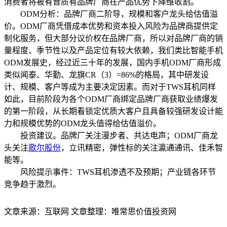
消费者将被有音质有品牌厂商在产品优势下降维收割。
ODM分析：品牌厂商二阶导，规模和客户龙头给估值溢
价。ODM厂商凭借成本优势和资本投入风险为品牌商提供定
制化服务，但大部分议价权在品牌厂商，所以对品牌厂商的销
量程度、季节性以及产品定位有较大依赖，我们类比智能手机
ODM发展史，经过近三十年的发展，国内手机ODM厂商形成
类似闻泰、华勤、龙旗CR（3）=86%的格局，其中研发设
计、规模、客户等成为主要决定因素。而对于TWS耳机同样
如此，目前阶段为各个ODM厂商绑定品牌厂商获取业绩爆发
的第一阶段，从长期看锁定优质大客户且具备较强研发设计能
力和规模优势的ODM龙头值得给估值溢价。
投资建议。品牌厂关注漫步者、共达电声；ODM厂商龙
头关注
歌尔股份
，立讯精密，弹性标的关注瀛通通讯、佳禾智
能等。
风险提示事件：TWS耳机渗透不及预期；产业链各环节
竞争趋于激烈。
文章来源：互联网 文章整理：唯常思价值投资网