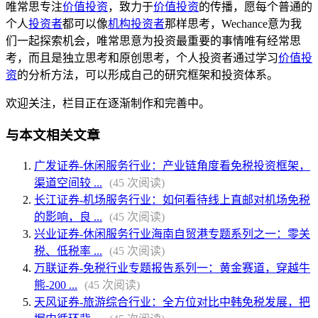
唯常思专注
价值投资
，致力于
价值投资
的传播，愿每个普通的
个人
投资者
都可以像
机构投资者
那样思考，Wechance意为我
们一起探索机会，唯常思意为投资最重要的事情唯有经常思
考，而且是独立思考和原创思考，个人投资者通过学习
价值投
资
的分析方法，可以形成自己的研究框架和投资体系。
欢迎关注，栏目正在逐渐制作和完善中。
与本文相关文章
广发证券-休闲服务行业：产业链角度看免税投资框架，
渠道空间较 ...
(45 次阅读)
长江证券-机场服务行业：如何看待线上直邮对机场免税
的影响，良 ...
(45 次阅读)
兴业证券-休闲服务行业海南自贸港专题系列之一：零关
税、低税率 ...
(45 次阅读)
万联证券-免税行业专题报告系列一：黄金赛道，穿越牛
熊-200 ...
(45 次阅读)
天风证券-旅游综合行业：全方位对比中韩免税发展，把