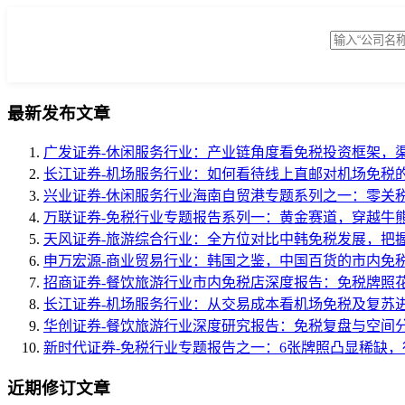
最新发布文章
广发证券-休闲服务行业：产业链角度看免税投资框架，渠道空
长江证券-机场服务行业：如何看待线上直邮对机场免税的影响
兴业证券-休闲服务行业海南自贸港专题系列之一：零关税、低
万联证券-免税行业专题报告系列一：黄金赛道，穿越牛熊-2 
天风证券-旅游综合行业：全方位对比中韩免税发展，把握内循
申万宏源-商业贸易行业：韩国之鉴，中国百货的市内免税成长
招商证券-餐饮旅游行业市内免税店深度报告：免税牌照花落地
长江证券-机场服务行业：从交易成本看机场免税及复苏进度，
华创证券-餐饮旅游行业深度研究报告：免税复盘与空间分析，
新时代证券-免税行业专题报告之一：6张牌照凸显稀缺，行业
近期修订文章