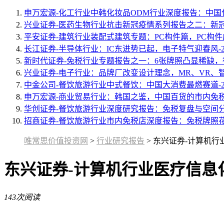
申万宏源-化工行业中韩化妆品ODM行业深度报告：中国化妆
兴业证券-医药生物行业抗击新冠疫情系列报告之二：新冠检测
平安证券-建筑行业装配式建筑专题：PC构件篇，PC构件成 
长江证券-半导体行业：IC东进势已起，电子特气迎春风-2 .
新时代证券-免税行业专题报告之一：6张牌照凸显稀缺，行业
兴业证券-电子行业：品牌厂改变设计理念，MR、VR、智能 
中金公司-餐饮旅游行业中式餐饮：中国大消费最燃赛道-20 .
申万宏源-商业贸易行业：韩国之鉴，中国百货的市内免税成长
华创证券-餐饮旅游行业深度研究报告：免税复盘与空间分析，
招商证券-餐饮旅游行业市内免税店深度报告：免税牌照花落地
唯常思价值投资网
>
行业研究报告
>
东兴证券-计算机行业
东兴证券-计算机行业医疗信息化
143次阅读