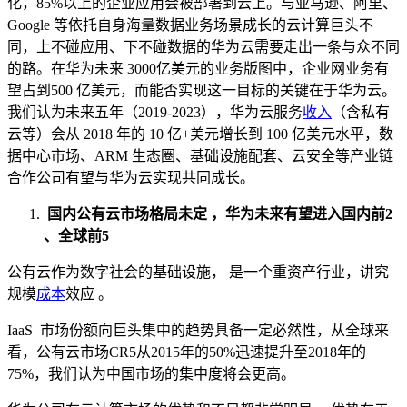
化，85%以上的企业应用会被部署到云上。与亚马逊、阿里、
Google 等依托自身海量数据业务场景成长的云计算巨头不
同，上不碰应用、下不碰数据的华为云需要走出一条与众不同
的路。在华为未来 3000亿美元的业务版图中，企业网业务有
望占到500 亿美元，而能否实现这一目标的关键在于华为云。
我们认为未来五年（2019-2023），华为云服务
收入
（含私有
云等）会从 2018 年的 10 亿+美元增长到 100 亿美元水平，数
据中心市场、ARM 生态圈、基础设施配套、云安全等产业链
合作公司有望与华为云实现共同成长。
国内公有云市场格局未定 ，华为未来有望进入国内前2
、全球前5
公有云作为数字社会的基础设施， 是一个重资产行业，讲究
规模
成本
效应 。
IaaS 市场份额向巨头集中的趋势具备一定必然性，从全球来
看，公有云市场CR5从2015年的50%迅速提升至2018年的
75%，我们认为中国市场的集中度将会更高。