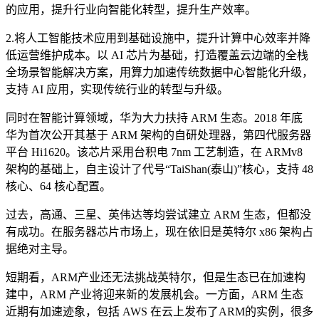
的应用，提升行业向智能化转型，提升生产效率。
2.将人工智能技术应用到基础设施中，提升计算中心效率并降
低运营维护成本。以 AI 芯片为基础，打造覆盖云边端的全栈
全场景智能解决方案，用算力加速传统数据中心智能化升级，
支持 AI 应用，实现传统行业的转型与升级。
同时在智能计算领域，华为大力扶持 ARM 生态。2018 年底
华为首次公开其基于 ARM 架构的自研处理器，第四代服务器
平台 Hi1620。该芯片采用台积电 7nm 工艺制造，在 ARMv8
架构的基础上，自主设计了代号“TaiShan(泰山)”核心，支持 48
核心、64 核心配置。
过去，高通、三星、英伟达等均尝试建立 ARM 生态，但都没
有成功。在服务器芯片市场上，现在依旧是英特尔 x86 架构占
据绝对主导。
短期看，ARM产业还无法挑战英特尔，但是生态已在加速构
建中，ARM 产业将迎来新的发展机会。一方面，ARM 生态
近期有加速迹象，包括 AWS 在云上发布了ARM的实例，很多