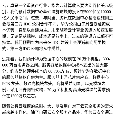
云计算是一个重资产行业，华为云计算收入要达到百亿美元级
别，我们预计数据中心基础设施这块的投入在5000亿至10000
亿人民币之间。过去，与阿里、腾讯在数据中心基础设施侧主
要与第三方 IDC 公司合作不同，华为公司由于具备低融资成
本优势一直是以自建为主。未来随着云计算业务进入加速发展
期，无论是从规模、成本还是效率上，过去的建设方式都不可
持续。我们预期华为未来在 IDC 建设上会逐渐转向阿里模
式，第三方IDC 公司将从中受益。
远期看，我们预计华为数据中心的规模在 20 万个机柜，300-
600 万台服务器之间。服务器是数据中心成本支出的最大部
分，约占整体硬件成本的 60-70%左右，预计华为在数据中心
的服务器将以自供为主。服务器上游芯片供应商、数据中心
PCB 龙头、数通光模块龙头厂商将受益明显。以光模块为
例，采用叶脊网络架构，20 万个机柜对高速光模块的需求预
计在1300万块左右。
随着公有云规模的急剧扩大，以及用户对于云安全服务的需求
越来越多样化，除了自研云安全服务产品外，华为云安全通过