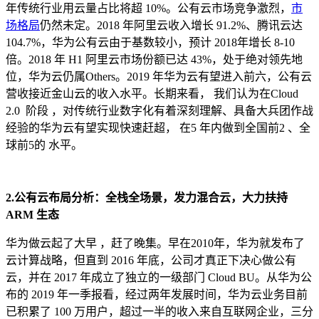
年传统行业用云量占比将超 10%。公有云市场竞争激烈，
市
场格局
仍然未定。2018 年阿里云收入增长 91.2%、腾讯云达
104.7%，华为公有云由于基数较小，预计 2018年增长 8-10
倍。2018 年 H1 阿里云市场份额已达 43%，处于绝对领先地
位，华为云仍属Others。2019 年华为云有望进入前六，公有云
营收接近金山云的收入水平。长期来看， 我们认为在Cloud
2.0 阶段 ，对传统行业数字化有着深刻理解、具备大兵团作战
经验的华为云有望实现快速赶超， 在5 年内做到全国前2 、全
球前5的 水平。
2.公有云布局分析：全栈全场景，发力混合云，大力扶持
ARM 生态
华为做云起了大早 ，赶了晚集。早在2010年，华为就发布了
云计算战略，但直到 2016 年底，公司才真正下决心做公有
云，并在 2017 年成立了独立的一级部门 Cloud BU。从华为公
布的 2019 年一季报看，经过两年发展时间，华为云业务目前
已积累了 100 万用户，超过一半的收入来自互联网企业，三分