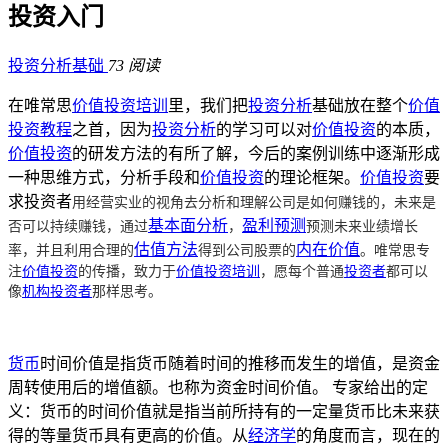
投资入门
投资分析基础
73 阅读
在唯常思
价值投资培训
里，我们把
投资分析
基础放在整个
价值
投资教程
之首，因为
投资分析
的学习可以对
价值投资
的本质，
价值投资
的研发方法的有所了解，今后的案例训练中逐渐形成
一种思维方式，分析手段和
价值投资
的理论框架。
价值投资
要
用经营实业的视角去分析和理解公司是如何赚钱的，未来是
求投资者
否可以持续赚钱，通过
，
预测未来业绩增长
基本面分析
盈利预测
率，并且利用合理的
得到公司股票的
。
唯常思专
估值方法
内在价值
注
价值投资
的传播，致力于
价值投资培训
，愿每个普通
投资者
都可以
像
机构投资者
那样思考
。
货币
时间价值是指货币随着时间的推移而发生的增值，是资金
周转使用后的增值额。也称为资金时间价值。 专家给出的定
义：货币的时间价值就是指当前所持有的一定量货币比未来获
得的等量货币具有更高的价值。从
经济学
的角度而言，现在的