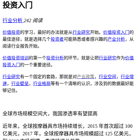
投资入门
行业分析
242 阅读
价值投资
的学习，最好的办法就是从
行业研究
开始。
价值投资入门
的
最佳途径，就是选择几个
投资者
可能熟悉或者感兴趣的
产业分析
，从
阅读行业报告开始。
价值投资培训
的第一个
投资分析
的环节，就是让把
行业研究
作为
价值
投资入门
的一个重要途径。
行业研究
有一个固定的套路
，那就是对
产业政策
，
行业空间
，
行业增
速
，
行业壁垒
，
行业格局
等有一个清晰的认识，涉及到的数据最好能
够记住。
全球市场规模空间大，我国渗透率有望提高
近年来，全球按摩器具市场持续增长，2015 年首次超过 100
亿美元，2017 年，全球按摩器具市场规模超过 125 亿美元，