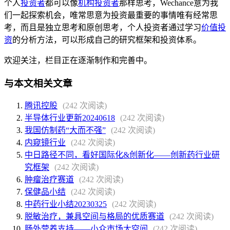
个人
投资者
都可以像
机构投资者
那样思考，Wechance意为我
们一起探索机会，唯常思意为投资最重要的事情唯有经常思
考，而且是独立思考和原创思考，个人投资者通过学习
价值投
资
的分析方法，可以形成自己的研究框架和投资体系。
欢迎关注，栏目正在逐渐制作和完善中。
与本文相关文章
腾讯控股
(242 次阅读)
半导体行业更新20240618
(242 次阅读)
我国仿制药“大而不强”
(242 次阅读)
内窥镜行业
(242 次阅读)
中日路径不同，看好国际化&创新化——创新药行业研
究框架
(242 次阅读)
肿瘤治疗赛道
(242 次阅读)
保健品小结
(242 次阅读)
中药行业小结20230325
(242 次阅读)
脱敏治疗，兼具空间与格局的优质赛道
(242 次阅读)
肠外营养支持——小众市场大空间
(242 次阅读)