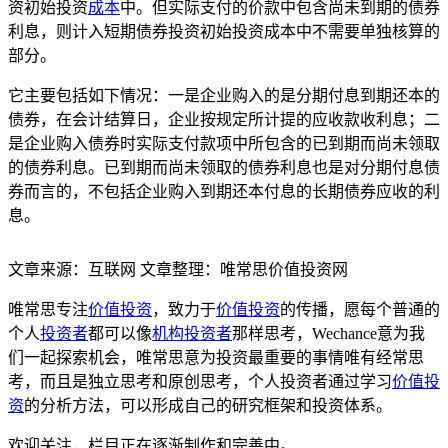
资初始投资
成本
中。但实际支付的价款中包含尚未到期的债券
利息，则计入短期债券投资初始投资成本中不需要单独核算的
部分。
它主要包括如下情况：一是企业购入的是分期付息到期还本的
债券，在会计结算日，企业按规定所计提的应收款收利息；二
是企业购入债券时实际支付款项中所包含的已到期而尚未领取
的债券利息。已到期而尚未领取的债券利息也是对分期付息债
券而言的，不包括企业购入到期还本付息的长期债券应收的利
息。
文章来源：互联网 文章整理：唯常思价值投资网
唯常思专注
价值投资
，致力于
价值投资
的传播，愿每个普通的
个人
投资者
都可以像
机构投资者
那样思考，Wechance意为我
们一起探索机会，唯常思意为投资最重要的事情唯有经常思
考，而且是独立思考和原创思考，个人投资者通过学习
价值投
资
的分析方法，可以形成自己的研究框架和投资体系。
欢迎关注，栏目正在逐渐制作和完善中。