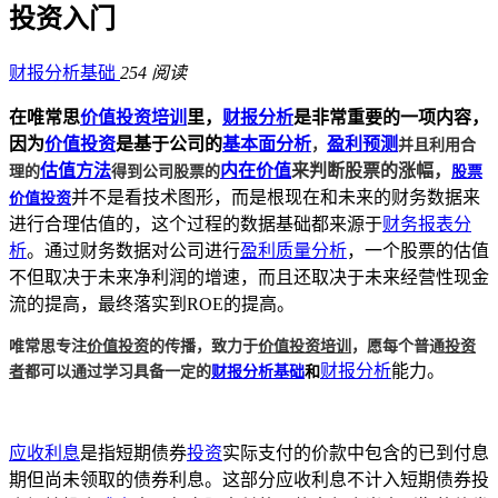
投资入门
财报分析基础
254 阅读
在唯常思
价值投资培训
里，
财报分析
是非常重要的一项内容，
，
并且利用合
因为
价值投资
是基于公司的
基本面分析
盈利预测
理的
得到公司股票的
股票
估值方法
内在价值
来判断股票的涨幅，
价值投资
并不是看技术图形，而是根现在和未来的财务数据来
进行合理估值的，这个过程的数据基础都来源于
财务报表分
析
。通过财务数据对公司进行
盈利质量分析
，一个股票的估值
不但取决于未来净利润的增速，而且还取决于未来经营性现金
流的提高，最终落实到ROE的提高。
唯常思专注
价值投资
的传播，致力于
价值投资培训
，愿每个普通
投资
者
都可以通过学习具备一定的
财报分析基础
和
财报分析
能力。
应收利息
是指短期债券
投资
实际支付的价款中包含的已到付息
期但尚未领取的债券利息。这部分应收利息不计入短期债券投