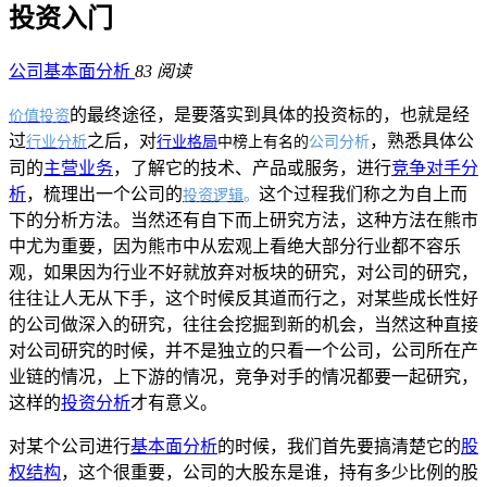
投资入门
公司基本面分析
83 阅读
的最终途径，是要落实到具体的投资标的，也就是经
价值投资
过
之后，对
，熟悉具体公
行业分析
行业格局
中榜上有名的
公司分析
司的
主营业务
，了解它的技术、产品或服务，进行
竞争对手分
析
，梳理出一个公司的
这个过程我们称之为自上而
投资逻辑
。
下的分析方法。当然还有自下而上研究方法，这种方法在熊市
中尤为重要，因为熊市中从宏观上看绝大部分行业都不容乐
观，如果因为行业不好就放弃对板块的研究，对公司的研究，
往往让人无从下手，这个时候反其道而行之，对某些成长性好
的公司做深入的研究，往往会挖掘到新的机会，当然这种直接
对公司研究的时候，并不是独立的只看一个公司，公司所在产
业链的情况，上下游的情况，竞争对手的情况都要一起研究，
这样的
投资分析
才有意义。
对某个公司进行
基本面分析
的时候，我们首先要搞清楚它的
股
权结构
，这个很重要，公司的大股东是谁，持有多少比例的股