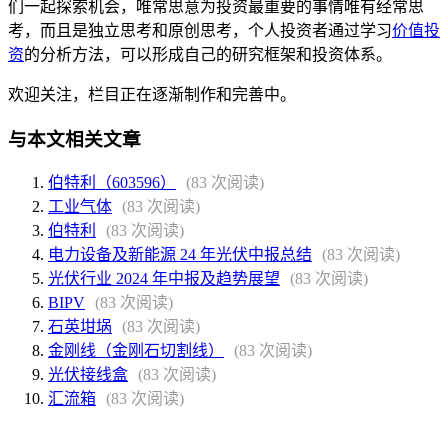
们一起探索机会，唯常思意为投资最重要的事情唯有经常思
考，而且是独立思考和原创思考，个人投资者通过学习
价值投
资
的分析方法，可以形成自己的研究框架和投资体系。
欢迎关注，栏目正在逐渐制作和完善中。
与本文相关文章
伯特利（603596）
(83 次阅读)
工业气体
(83 次阅读)
伯特利
(83 次阅读)
电力设备及新能源 24 年光伏中报总结
(83 次阅读)
光伏行业 2024 年中报及趋势展望
(83 次阅读)
BIPV
(83 次阅读)
石英坩埚
(83 次阅读)
金刚线（金刚石切割线）
(83 次阅读)
光伏接线盒
(83 次阅读)
汇流箱
(83 次阅读)