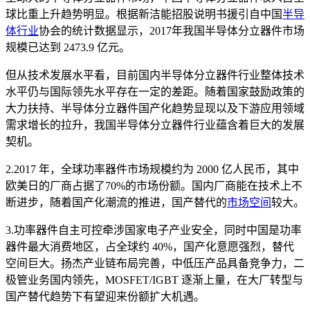
球比重上升趋势明显。根据新洁能招股说明书援引自中国
半导
体行业
协会的统计数据显示，2017年我国半导体分立器件市场
规模已达到 2473.9 亿元。
但从技术发展水平看，目前国内半导体分立器件行业整体技术
水平仍与国际领先水平存在一定的差距。随着国家鼓励政策的
大力扶持、半导体分立器件国产化趋势显现以及下游应用领域
需求增长的拉升，我国半导体分立器件行业蕴含着巨大的发展
契机。
2.2017 年，全球功率器件市场规模约为 2000 亿人民币，其中
欧美日的厂商占据了70%的市场份额。国内厂商能在技术上不
断进步，随着国产化潮流的推进，国产替代的
市场空间
较大。
3.功率器件自主可控牵涉国家电子产业安全，同时中国是功率
器件最大消费地区，占全球约 40%，国产化意愿强烈，替代
空间巨大。扬杰产业链布局完善，中低压产品具备竞争力，二
极管业务国内领先，MOSFET/IGBT 逐渐上量，在大厂转型与
国产替代趋势下有望迎来份额扩大机遇。