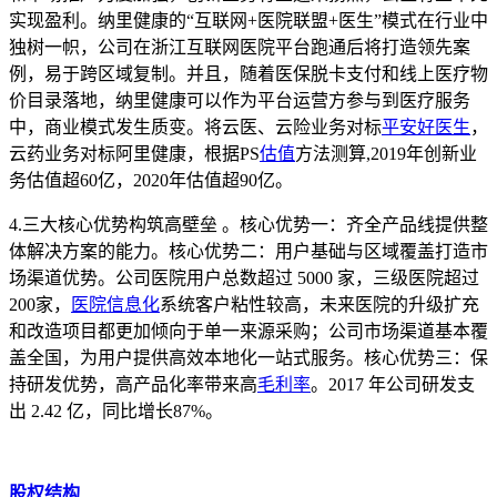
实现盈利。纳里健康的“互联网+医院联盟+医生”模式在行业中
独树一帜，公司在浙江互联网医院平台跑通后将打造领先案
例，易于跨区域复制。并且，随着医保脱卡支付和线上医疗物
价目录落地，纳里健康可以作为平台运营方参与到医疗服务
中，商业模式发生质变。将云医、云险业务对标
平安好医生
，
云药业务对标阿里健康，根据PS
估值
方法测算,2019年创新业
务估值超60亿，2020年估值超90亿。
4.三大核心优势构筑高壁垒 。核心优势一：齐全产品线提供整
体解决方案的能力。核心优势二：用户基础与区域覆盖打造市
场渠道优势。公司医院用户总数超过 5000 家，三级医院超过
200家，
医院信息化
系统客户粘性较高，未来医院的升级扩充
和改造项目都更加倾向于单一来源采购；公司市场渠道基本覆
盖全国，为用户提供高效本地化一站式服务。核心优势三：保
持研发优势，高产品化率带来高
毛利率
。2017 年公司研发支
出 2.42 亿，同比增长87%。
股权结构