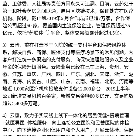
监、卫健委、人社局等责任方间永久可追溯。目前，云药处于
第一和社会药房之间联通，启用区块链技术，保证处方在医疗
机构、阶段，截止到2019年6 月合作成员已超7万家，合作保
险公司超过50 家，覆盖国内主流保险企业，管理保费超过35
亿元，依托“药联体”等平台，整体交易额累计超过4.5亿。
3）云险，重在打造基于医院的统一支付平台和保险风控体
系，解决自费、商保、医保支付等医疗场景下的常见问题，为
客户打造统一多渠道的支付服务、商保快速理赔服务以及企业
年金的保险升级服务。云险业务已经在已在上海、贵州、安
徽、江苏、重庆、广西、四川、广东、湖北、天津、浙江、湖
南、青海、内蒙古、山西、山东、云南、福建、北京、河南等
地近 1,000家医疗机构投放支付设备12,000多台，2019上半年
公司新增交易机构百余家，新增交易金额80多亿元，交易笔数
超过5,400多万笔。
4）云康，致力于实现线上线下一体化的居民保健+慢病管理
+就医导医+体检服务，向上连接公立医院和民营医院的体检
中心，向下连接企业团体用户和个人用户，开展云体检、保健