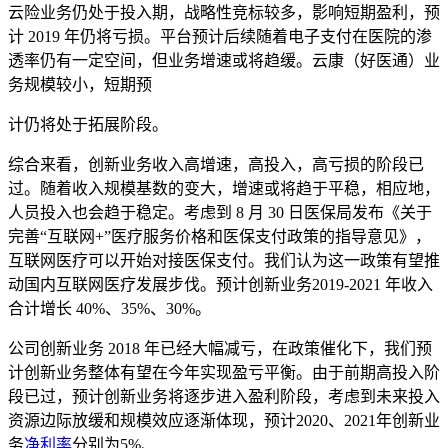
云险业务仍处于投入期，战略性竞标较多，影响短期盈利，预
计 2019 年仍将亏损。平台预计后续随着电子支付在医院的渗
透率仍有一定空间，但业务增速或将趋缓。云康（好医通）业
务规模较小，短期预
计仍将处于拓展阶段。
综合来看，创新业务收入高增速，高投入，高亏损的阶段已
过。随着收入规模基数的变大，增速或将趋于平稳，相应地，
人员投入也会趋于稳定。考虑到 8 月 30 日医保局发布《关于
完善“互联网+”医疗服务价格和医保支付政策的指导意见》，
互联网医疗可以开始对接医保支付。我们认为这一政策有望推
动国内互联网医疗发展步伐。预计创新业务2019-2021 年收入
合计增长 40%、35%、30%。
公司创新业务 2018 年已经大幅减亏，在政策催化下，我们预
计创新业务整体有望在今年实现盈亏平衡。由于前期高投入阶
段已过，预计创新业务将逐步进入盈利阶段，考虑到未来投入
资源边际放缓和规模效应逐渐体现，预计2020、2021年创新业
务
净利率
分别为5%、