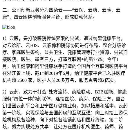
二、公司创新业务分为四朵云——“云医、云药、云险、云
康”，四云围绕创新服务平台，形成联动体系。
1）云医，是打破医院传统界限的尝试，通过纳里健康平台，
对云诊所、云HIS、云影像和院际协同进行布局，整合分级诊
疗、家庭医生签约、公共卫生、健康管理等行业资源，尝试连
接医院、医生、患者三方，打造互联网+的新业态。今年1
月，纳里健康和阿里健康联手打造的全国首个互联网医院平台
在浙江省上线，截止到2019年6月，纳里健康平台已入驻医疗
机构超 2500 家，医护人员20多万名，服务患者超2亿次。
2）云药，致力于打造“处方流转、药险联动、B2B赋能、健康
服务”四位一体的药联体，连接医院、药房、保险三方，整合
钥世圈云药平台和卫宁医疗健康业务，加以拓展和延申。云药
第一阶段，实现保险与全国药房的互联互通：向上对接上游保
险机构及各险种，向下对接各连锁药店和医疗终端。第二阶
段，努力实现处方共享：让处方在医疗机构医生、药师、药