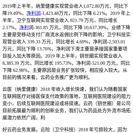
2019年上半年，纳里健康实现营业收入1,072.80万元，同比下
降19.49%，
净利润
-1,423.48万元，同比下降 6.21%。2019 年上
半年，卫宁互联网实现营业收入 921.79 万元，同比增长
2.17%，
净利
润-361.85 万元，同比下降 10,637.39%，业绩下降
主要是受移动支付厂商流水返佣比例下降的影响；卫宁科技实
现营业收入 339.33 万元，同比增长 4.69%，净利润-2,503.01
万元，同比下降 13.76%，净利润下滑主要是承接国家重要项
目投入加大等原因。2019 年上半年，钥世圈实现营业收入
8,385.39 万元，同比增长 195.73%，净利润-521.00 万元，同比
下降 62.98%，主要原因是业务扩张较快，相应投入较大。从
目前的情况来看，云药业务推广更为顺利。
云医（纳里健康）2018 年收入增长快速，我们认为随着国家
互联网医疗对接医保支付政策的落地，互联网医院建设的阻力
变小，后续互联网医院建设或将提速。云药（钥世圈）是公司
目前拓展最为顺利的创新业务，我们认为药品处方外流市场拓
展潜力依然广阔，利
好云药业务发展。云险（卫宁科技）2018 年亏损较大，因为