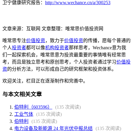
卫宁健康研究报告：
http://www.wechance.cn/a/300253
文章来源：互联网 文章整理：唯常思价值投资网
唯常思专注
价值投资
，致力于
价值投资
的传播，愿每个普通的
个人
投资者
都可以像
机构投资者
那样思考，Wechance意为我
们一起探索机会，唯常思意为投资最重要的事情唯有经常思
考，而且是独立思考和原创思考，个人投资者通过学习
价值投
资
的分析方法，可以形成自己的研究框架和投资体系。
欢迎关注，栏目正在逐渐制作和完善中。
与本文相关文章
伯特利（603596）
(135 次阅读)
工业气体
(135 次阅读)
伯特利
(135 次阅读)
电力设备及新能源 24 年光伏中报总结
(135 次阅读)