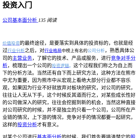
投资入门
公司基本面分析
135 阅读
的最终途径，是要落实到具体的投资标的，也就是经
价值投资
过
之后，对
，熟悉具体公
行业分析
行业格局
中榜上有名的
公司分析
司的
主营业务
，了解它的技术、产品或服务，进行
竞争对手分
析
，梳理出一个公司的
这个过程我们称之为自上而
投资逻辑
。
下的分析方法。当然还有自下而上研究方法，这种方法在熊市
中尤为重要，因为熊市中从宏观上看绝大部分行业都不容乐
观，如果因为行业不好就放弃对板块的研究，对公司的研究，
往往让人无从下手，这个时候反其道而行之，对某些成长性好
的公司做深入的研究，往往会挖掘到新的机会，当然这种直接
对公司研究的时候，并不是独立的只看一个公司，公司所在产
业链的情况，上下游的情况，竞争对手的情况都要一起研究，
这样的
投资分析
才有意义。
对某个公司进行
基本面分析
的时候，我们首先要搞清楚它的
股