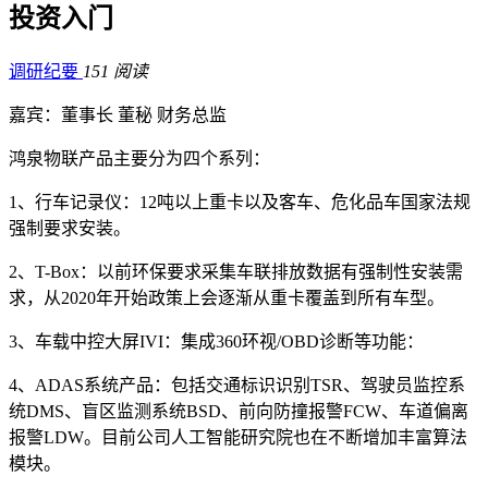
投资入门
调研纪要
151 阅读
嘉宾：董事长 董秘 财务总监
鸿泉物联产品主要分为四个系列：
1、行车记录仪：12吨以上重卡以及客车、危化品车国家法规
强制要求安装。
2、T-Box：以前环保要求采集车联排放数据有强制性安装需
求，从2020年开始政策上会逐渐从重卡覆盖到所有车型。
3、车载中控大屏IVI：集成360环视/OBD诊断等功能：
4、ADAS系统产品：包括交通标识识别TSR、驾驶员监控系
统DMS、盲区监测系统BSD、前向防撞报警FCW、车道偏离
报警LDW。目前公司人工智能研究院也在不断增加丰富算法
模块。