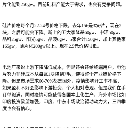
片化能到250gw。目前硅料产能大于需求，也会有竞争问题。
硅片价格每个月22-24号价格下跌，去年156是3块/片，现在2
块，之后可能会下降。新上的五大家隆基60gw、中环50gw、
晶科25gw、阳光6gw、晶澳6gw，5家合计150gw，加上其他家
165gw，薄片化200gw以上。现在2.5元价格很低。
电池厂来说上游下降降低成本，但是还会还给终端用户，电池
片努力非硅成本从每瓦1块降到7毛，使得整个产业链价格下
降。但是市场需求60-70%都是国外，疫情影响开工率不高，
如果盈利不好会影响下游投资，个人相对悲观。但是我们在手
订单饱满，同时疫情可能使得各国本土化生产，海外市场比如
印度投资欲望加强，印度、中东市场政治驱动动力大，三四季
度也会有信心。