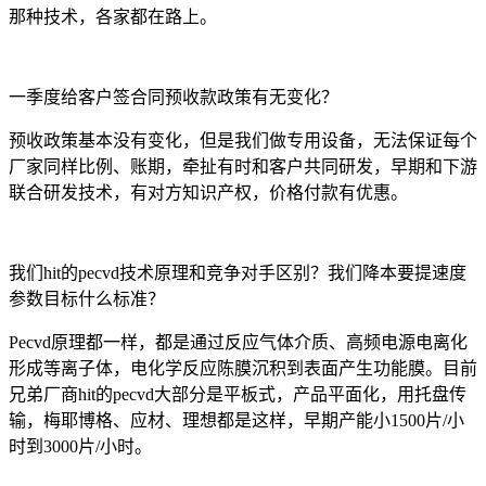
那种技术，各家都在路上。
一季度给客户签合同预收款政策有无变化？
预收政策基本没有变化，但是我们做专用设备，无法保证每个
厂家同样比例、账期，牵扯有时和客户共同研发，早期和下游
联合研发技术，有对方知识产权，价格付款有优惠。
我们hit的pecvd技术原理和竞争对手区别？我们降本要提速度
参数目标什么标准？
Pecvd原理都一样，都是通过反应气体介质、高频电源电离化
形成等离子体，电化学反应陈膜沉积到表面产生功能膜。目前
兄弟厂商hit的pecvd大部分是平板式，产品平面化，用托盘传
输，梅耶博格、应材、理想都是这样，早期产能小1500片/小
时到3000片/小时。