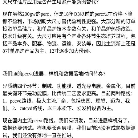
大尺寸硅片应用是否产生电池产能新的替代？
现在虽然200gw的perc，但是18年Q3以前的perc现在价格下降
都不盈利，市场期盼大尺寸替代盈利性更强。大部分新的订单
投资单晶硅片，和单晶炉技术参数有关，和单晶炉热场改造、
技术升级有关。大尺寸应用有个产业各环节生态培养过程，包
括产品本身、配套、物流、运输、安装等，因此主流新上还是
8寸单晶炉产品为主，12寸逐步加大份额。
我们hit的pecvd进展，样机和数据落地时间节奏？
异质结四个环节：制绒、功能膜、透光导电膜、金属化，目前
最关键环节是功能膜，比传统工艺要求更高。目前两种路线：
1、pecvd路线，极大主流厂商，包括德国、理想、迈为、我
们。2、catcvd路线，以日本松下、爱发科设备为主。
现在国内主流pecvd路线，我们有研发，目前进展样机有了，
数据还要调试。样机要长两层膜，我们目前还没有成熟数据测
试，我们还没有落地一直在推进。