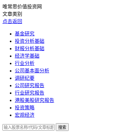
唯常思价值投资网
文章类别
点击返回
基金研究
投资分析基础
财报分析基础
经济学基础
行业分析
公司基本面分析
调研纪要
公司研究报告
行业研究报告
港股美股研究报告
投资策略
宏观经济