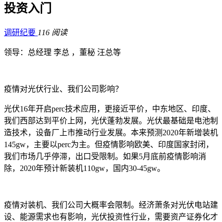
投资入门
调研纪要
116 阅读
领导：总经理 李总 ，董秘 汪总等
疫情对光伏行业、我们公司影响？
光伏16年开启perc技术应用，更接近平价，中东地区、印度、
我们西部达到平价上网，光伏蓬勃发展。光伏最基础是电池制
造技术，设备厂上市推动行业发展。本来预测2020年新增装机
145gw，主要以perc为主。但疫情影响欧美、印度国家封闭，
我们市场几乎停滞，出口受限制。如果5月底前疫情影响消
除，2020年预计新装机110gw，国内30-45gw。
疫情对装机、我们公司大概率会限制。经济萧条对光伏电站建
设、能源需求也有影响，光伏投资性行业，需要资产证券化才