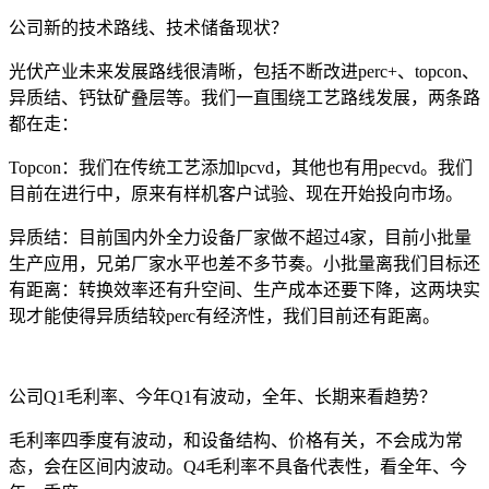
公司新的技术路线、技术储备现状？
光伏产业未来发展路线很清晰，包括不断改进perc+、topcon、
异质结、钙钛矿叠层等。我们一直围绕工艺路线发展，两条路
都在走：
Topcon：我们在传统工艺添加lpcvd，其他也有用pecvd。我们
目前在进行中，原来有样机客户试验、现在开始投向市场。
异质结：目前国内外全力设备厂家做不超过4家，目前小批量
生产应用，兄弟厂家水平也差不多节奏。小批量离我们目标还
有距离：转换效率还有升空间、生产成本还要下降，这两块实
现才能使得异质结较perc有经济性，我们目前还有距离。
公司Q1毛利率、今年Q1有波动，全年、长期来看趋势？
毛利率四季度有波动，和设备结构、价格有关，不会成为常
态，会在区间内波动。Q4毛利率不具备代表性，看全年、今