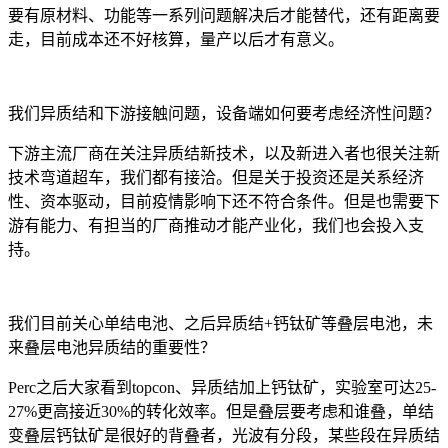
要有原材料、功能等一系列问题解决后才能替代，还有距离要
走，目前成本还不好核算，量产以后才有意义。
我们异质结和下游接触问题，设备端如何要考虑经济性问题？
下游主流厂商在关注异质结新技术，以及新进入者也很关注新
技术弯道超车，我们都有接洽。但是关于投资还是关系经济
性、资本驱动，目前疫情影响下还不符合条件。但是也需要下
游有能力、有担当的厂商推动才能产业化，我们也会投入支
持。
我们目前关心单结电池、之后异质结+钙钛矿等叠层电池，未
来叠层电池异质结的重要性？
Perc之后大家看到topcon、异质结加上钙钛矿，实验室可达25-
27%更高接近30%的转化效率。但是叠层要考虑和谁叠，单结
变叠层钙钛矿是很好的背叠者，光波有分段，某些段在异质结