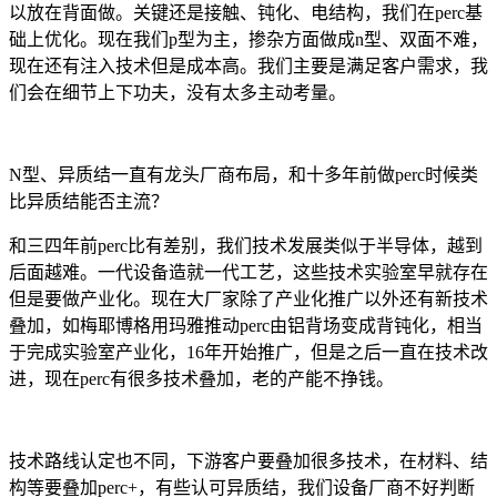
以放在背面做。关键还是接触、钝化、电结构，我们在perc基
础上优化。现在我们p型为主，掺杂方面做成n型、双面不难，
现在还有注入技术但是成本高。我们主要是满足客户需求，我
们会在细节上下功夫，没有太多主动考量。
N型、异质结一直有龙头厂商布局，和十多年前做perc时候类
比异质结能否主流？
和三四年前perc比有差别，我们技术发展类似于半导体，越到
后面越难。一代设备造就一代工艺，这些技术实验室早就存在
但是要做产业化。现在大厂家除了产业化推广以外还有新技术
叠加，如梅耶博格用玛雅推动perc由铝背场变成背钝化，相当
于完成实验室产业化，16年开始推广，但是之后一直在技术改
进，现在perc有很多技术叠加，老的产能不挣钱。
技术路线认定也不同，下游客户要叠加很多技术，在材料、结
构等要叠加perc+，有些认可异质结，我们设备厂商不好判断