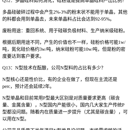
Q12：多晶硅料如何消化，硅粉或是提高单晶硅料产出比例？
多晶硅破碎过程中会产生2%-3%的粉末状不能用于单晶，其他
的料都会用到单晶去，未来单晶料占比会达到92-95%。
废粉用途：重回系统、用于硅碳负极材料、生产纳米级硅粉。
根据后期用途不同，产生的价值也不一样，硅粉价格可能1w/
吨，氮化硅价格约3w/吨，纳米硅粉可能10w/吨，但是粉的密
度要达到客户要求。
Q13：N型技术在酝酿，公司N型料的占比有多少？
N型核心还是性价比，有的企业在做了，但现在主流还是
perc，预计还会延续2年。
N型单晶和目前常用P型最大区别是对质量要求更高（碳含
量、金属含量），N型国内产能很小，国内几大家生产传统P
型都没问题。随着内在质量进一步提升（尤其是碳含量），可
以用在N型。