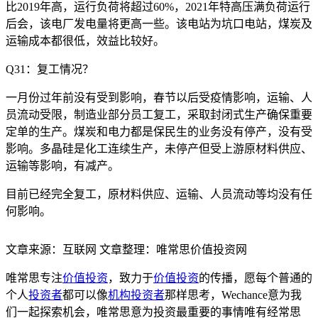
比2019年高，运行负荷将超过60%，2021年特高压满负荷运行
后会，该电厂发电量将更高一些。该电站为坑口电站，煤炭及
运输成本都很低，效益比较好。
Q31：复工情况？
一月份过年前没有受到影响，春节以后受疫情影响，运输、人
员流动受限，制造业部分员工复工，采取封闭式生产确保重要
定单的生产。煤炭和电力都是保民生的业务没有停产，没有受
影响。多晶硅是化工连续生产，未停产但受上游原材料供应、
运输等影响，有减产。
目前已经完全复工，原材料供应、运输、人员流动等均没有任
何影响。
文章来源：互联网 文章整理：唯常思价值投资网
唯常思专注
价值投资
，致力于
价值投资
的传播，愿每个普通的
个人
投资者
都可以像
机构投资者
那样思考，Wechance意为我
们一起探索机会，唯常思意为投资最重要的事情唯有经常思