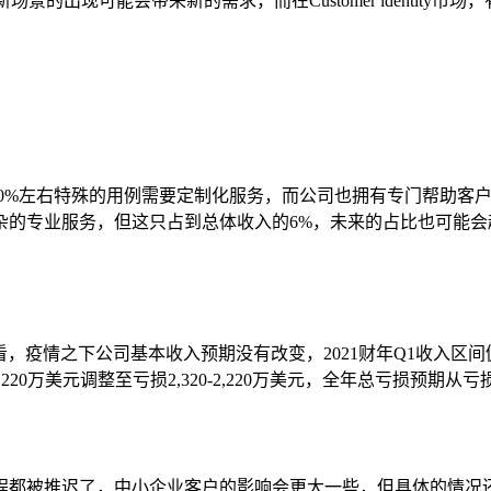
entity市场，新场景的出现可能会带来新的需求，而在Customer ide
%左右特殊的用例需要定制化服务，而公司也拥有专门帮助客户处理
杂的专业服务，但这只占到总体收入的6%，未来的占比也可能会
疫情之下公司基本收入预期没有改变，2021财年Q1收入区间仍为1.7
0万美元调整至亏损2,320-2,220万美元，全年总亏损预期从亏损6,50
。
程都被推迟了，中小企业客户的影响会更大一些，但具体的情况