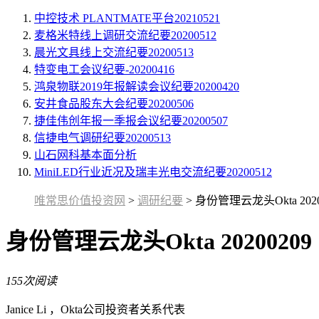
中控技术 PLANTMATE平台20210521
麦格米特线上调研交流纪要20200512
晨光文具线上交流纪要20200513
特变电工会议纪要-20200416
鸿泉物联2019年报解读会议纪要20200420
安井食品股东大会纪要20200506
捷佳伟创年报一季报会议纪要20200507
信捷电气调研纪要20200513
山石网科基本面分析
MiniLED行业近况及瑞丰光电交流纪要20200512
唯常思价值投资网
>
调研纪要
>
身份管理云龙头Okta 2020
身份管理云龙头Okta 20200209
155次阅读
Janice Li ，Okta公司投资者关系代表